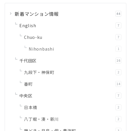
新着マンション情報
44
English
7
Chuo-ku
7
Nihonbashi
1
千代田区
16
九段下・神保町
2
番町
14
中央区
7
日本橋
2
八丁堀・湊・新川
2
勝どき・月島・佃・豊海町
3