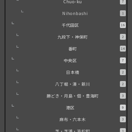
Chuo-ku
7
Nihonbashi
1
千代田区
16
九段下・神保町
2
番町
14
中央区
7
日本橋
2
八丁堀・湊・新川
2
勝どき・月島・佃・豊海町
3
港区
9
麻布・六本木
3
芝・芝浦・浜松町
1