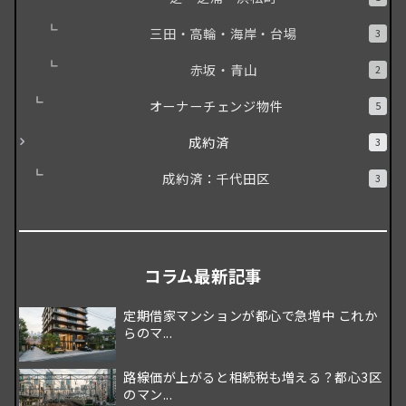
三田・高輪・海岸・台場
3
赤坂・青山
2
オーナーチェンジ物件
5
成約済
3
成約済：千代田区
3
コラム最新記事
定期借家マンションが都心で急増中 これか
らのマ...
路線価が上がると相続税も増える？都心3区
のマン...