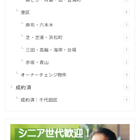
港区
9
麻布・六本木
3
芝・芝浦・浜松町
1
三田・高輪・海岸・台場
3
赤坂・青山
2
オーナーチェンジ物件
5
成約済
3
成約済：千代田区
3