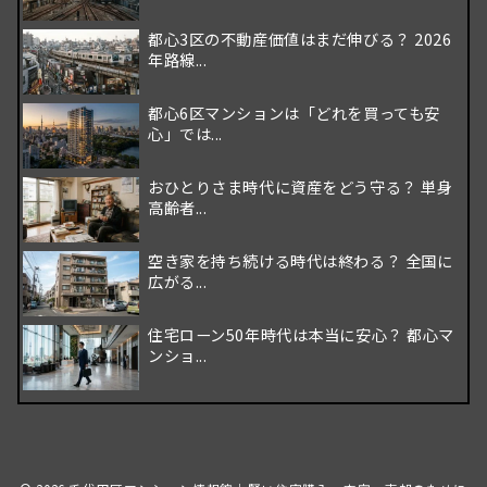
都心3区の不動産価値はまだ伸びる？ 2026
年路線...
都心6区マンションは「どれを買っても安
心」では...
おひとりさま時代に資産をどう守る？ 単身
高齢者...
空き家を持ち続ける時代は終わる？ 全国に
広がる...
住宅ローン50年時代は本当に安心？ 都心マ
ンショ...