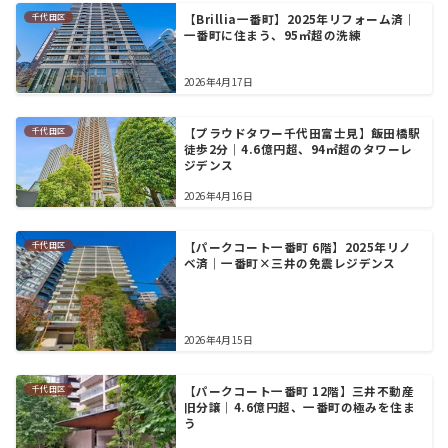
千代田区
【Brillia一番町】2025年リフォーム済｜
一番町に住まう、95㎡超の洗練
2026年4月17日
千代田区
【プラウドタワー千代田富士見】飯田橋駅
徒歩2分｜4.6億円超、94㎡超のタワーレ
ジデンス
2026年4月16日
千代田区
【パークコート一番町 6階】2025年リノ
ベ済｜一番町×三井の免震レジデンス
2026年4月15日
千代田区
【パークコート一番町 12階】三井不動産
旧分譲｜4.6億円超、一番町の極みを住ま
う