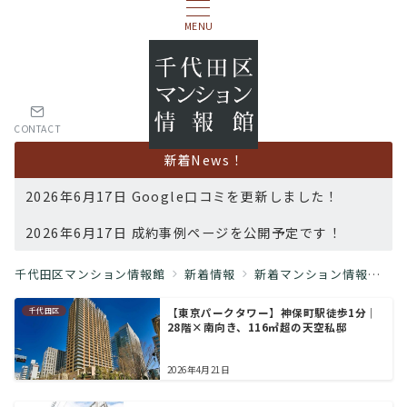
MENU
CONTACT
新着News！
2026年6月17日 Google口コミを更新しました！
2026年6月17日 成約事例ページを公開予定です！
千代田区マンション情報館
新着情報
新着マンション情報
千
千代田区
【東京パークタワー】神保町駅徒歩1分｜
28階×南向き、116㎡超の天空私邸
2026年4月21日