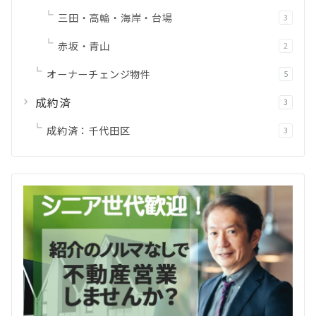
三田・高輪・海岸・台場
3
赤坂・青山
2
オーナーチェンジ物件
5
成約済
3
成約済：千代田区
3