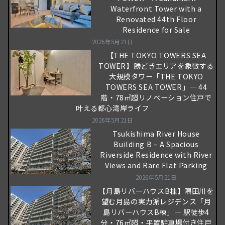
Waterfront Tower with a
Renovated 44th Floor
Residence for Sale
2026年5月21日
【THE TOKYO TOWERS SEA
TOWER】勝どきエリアを象徴する
大規模タワー「THE TOKYO
TOWERS SEA TOWER」― 44
階・78㎡超リノベーション住戸で
叶える都心湾岸ライフ
2026年5月21日
Tsukishima River House
Building B – A Spacious
Riverside Residence with River
Views and Rare Flat Parking
2026年5月21日
【月島リバーハウスB棟】隅田川を
望む月島の実力派レジデンス「月
島リバーハウスB棟」― 駅徒歩4
分・76㎡超・平置駐車場付き住戸