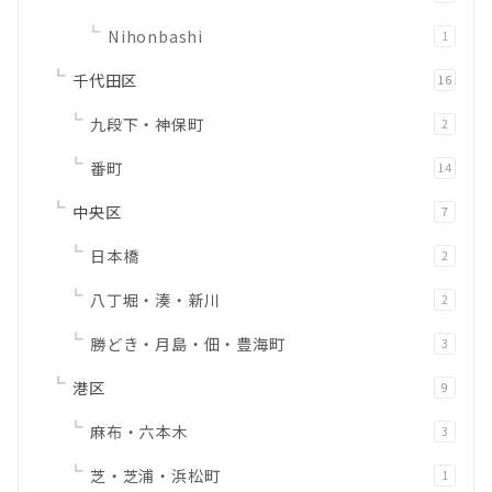
Nihonbashi
1
千代田区
16
九段下・神保町
2
番町
14
中央区
7
日本橋
2
八丁堀・湊・新川
2
勝どき・月島・佃・豊海町
3
港区
9
麻布・六本木
3
芝・芝浦・浜松町
1