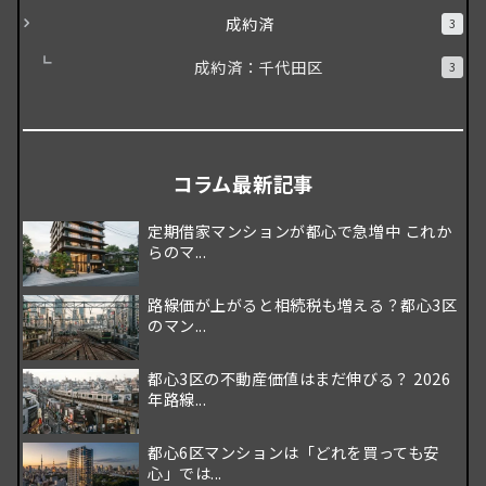
成約済
3
成約済：千代田区
3
コラム最新記事
定期借家マンションが都心で急増中 これか
らのマ...
路線価が上がると相続税も増える？都心3区
のマン...
都心3区の不動産価値はまだ伸びる？ 2026
年路線...
都心6区マンションは「どれを買っても安
心」では...