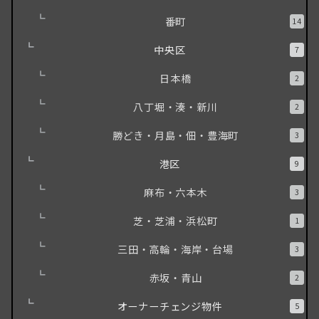
番町
14
中央区
7
日本橋
2
八丁堀・湊・新川
2
勝どき・月島・佃・豊海町
3
港区
9
麻布・六本木
3
芝・芝浦・浜松町
1
三田・高輪・海岸・台場
3
赤坂・青山
2
オーナーチェンジ物件
5