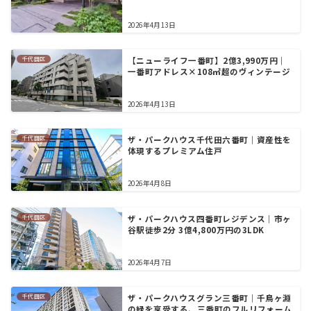
2026年4月13日
千代田区
【ニューライフ一番町】2億3,990万円｜
一番町アドレス×108㎡超のヴィンテージ
2026年4月13日
千代田区
ザ・パークハウス千代田六番町｜資産性を
体現するプレミアム住戸
2026年4月8日
千代田区
ザ・パークハウス四番町レジデンス｜市ヶ
谷駅徒歩2分 3億4,800万円の3LDK
2026年4月7日
千代田区
ザ・パークハウスグラン三番町｜千鳥ヶ淵
の緑を享受する、三番町のフルリフォーム