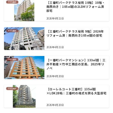
千代田区
【三番町パークテラス桜苑 10階】10階・
南西向き｜105㎡超の2LDKリフォーム済
邸宅
2026年4月21日
千代田区
【三番町パークテラス桜苑 9階】2026年
リフォーム済｜南西向き105㎡超の邸宅
2026年4月21日
千代田区
【一番町パークマンション】133㎡超｜三
井不動産×竹中工務店の至高。2025年リ
ノベ
2026年4月20日
千代田区
【ローレルコート三番町】135㎡超
×LDK28帖｜三番町の格式を誇る大型邸宅
2026年4月20日