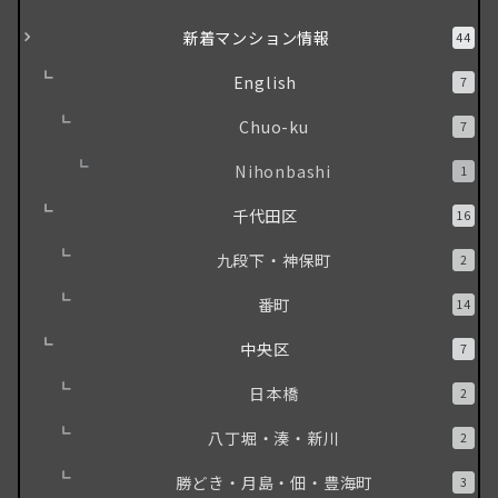
新着マンション情報
44
English
7
Chuo-ku
7
Nihonbashi
1
千代田区
16
九段下・神保町
2
番町
14
中央区
7
日本橋
2
八丁堀・湊・新川
2
勝どき・月島・佃・豊海町
3