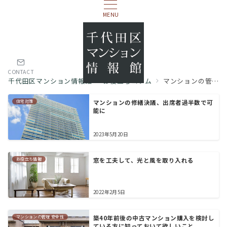
MENU
CONTACT
千代田区マンション情報館
お役立ちコラム
マンションの管理 安全性
住宅対策
マンションの修繕決議、出席者過半数で可
能に
2023年5月20日
お役立ち情報
窓を工夫して、光と風を取り入れる
2022年2月5日
マンションの管理 安全性
築40年前後の中古マンション購入を検討し
ている方に知っておいて欲しいこと