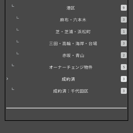
港区
9
麻布・六本木
3
芝・芝浦・浜松町
1
三田・高輪・海岸・台場
3
赤坂・青山
2
オーナーチェンジ物件
5
成約済
3
成約済：千代田区
3