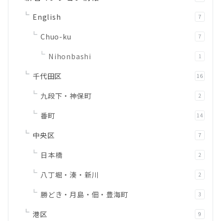
English
7
Chuo-ku
7
Nihonbashi
1
千代田区
16
九段下・神保町
2
番町
14
中央区
7
日本橋
2
八丁堀・湊・新川
2
勝どき・月島・佃・豊海町
3
港区
9