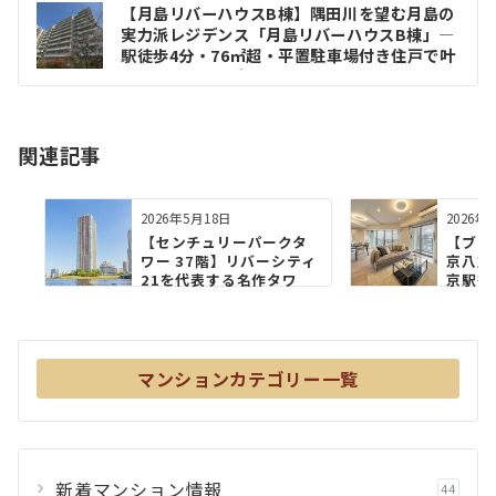
投
【月島リバーハウスB棟】隅田川を望む月島の
稿
実力派レジデンス「月島リバーハウスB棟」―
駅徒歩4分・76㎡超・平置駐車場付き住戸で叶
ナ
える豊かな都心生活
ビ
ゲ
関連記事
ー
2026年5月18日
2026年
シ
【センチュリーパークタ
【ブリ
ョ
ワー 37階】リバーシティ
京八重
21を代表する名作タワ
京駅徒
ン
ー...
「ブ...
マンションカテゴリー一覧
新着マンション情報
44