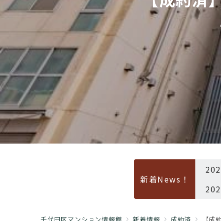
20
新着News！
20
千代田区マンション情報館
新着情報
成約済
【成約