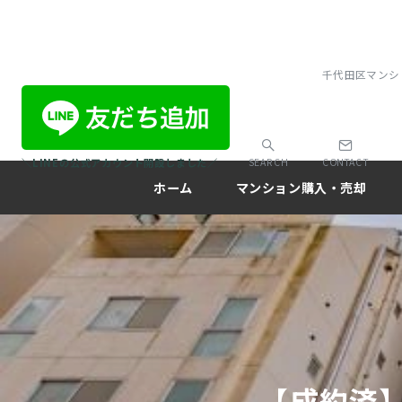
千代田区マンシ
＼LINEの公式アカウント開設しました／
SEARCH
CONTACT
ホーム
マンション購入・売却
【成約済