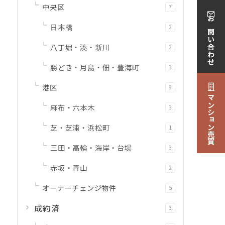
中央区
7
お問い合わせ
日本橋
2
八丁堀・湊・新川
2
勝どき・月島・佃・豊海町
3
港区
9
マンション売買
麻布・六本木
3
芝・芝浦・浜松町
1
三田・高輪・海岸・台場
3
赤坂・青山
2
オーナーチェンジ物件
5
成約済
3