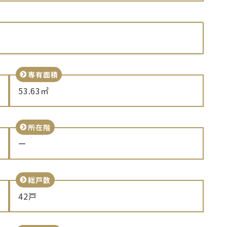
専有面積
53.63㎡
所在階
ー
総戸数
42戸