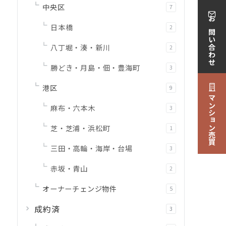
中央区
7
お問い合わせ
日本橋
2
八丁堀・湊・新川
2
勝どき・月島・佃・豊海町
3
港区
9
マンション売買
麻布・六本木
3
芝・芝浦・浜松町
1
三田・高輪・海岸・台場
3
赤坂・青山
2
オーナーチェンジ物件
5
成約済
3