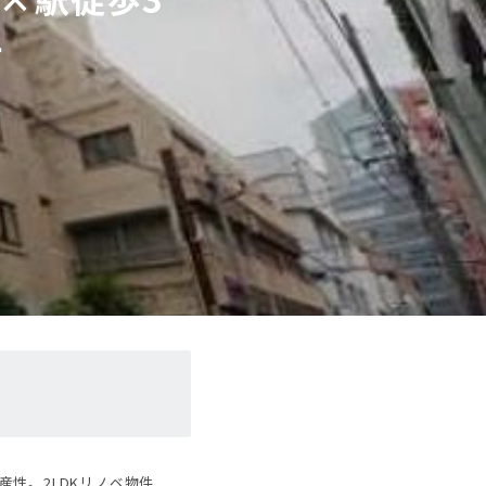
件
性。2LDKリノベ物件