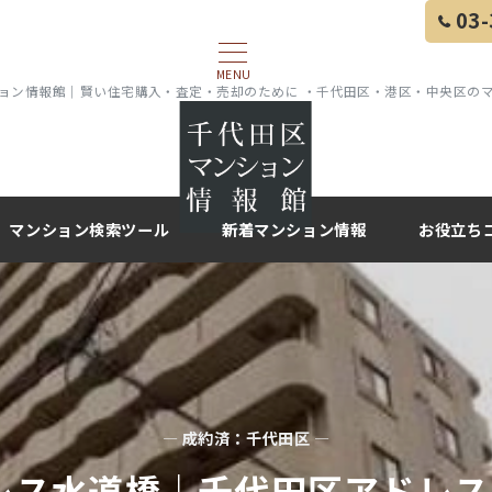
03-
MENU
ョン情報館｜賢い住宅購入・査定・売却のために ・千代田区・港区・中央区の
マンション検索ツール
新着マンション情報
お役立ち
— 成約済：千代田区 —
レス水道橋｜千代田区アドレス