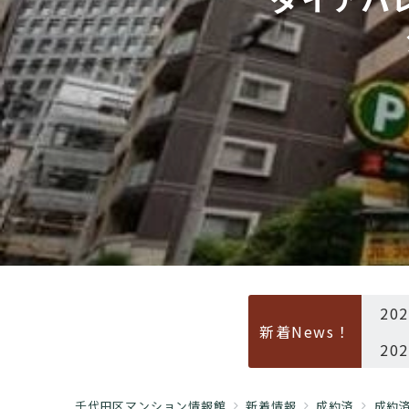
20
新着News！
20
千代田区マンション情報館
新着情報
成約済
成約