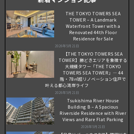
THE TOKYO TOWERS SEA
TOWER – A Landmark
Waterfront Tower with a
Renovated 44th Floor
Residence for Sale
2026年5月21日
【THE TOKYO TOWERS SEA
TOWER】勝どきエリアを象徴する
大規模タワー「THE TOKYO
TOWERS SEA TOWER」― 44
階・78㎡超リノベーション住戸で
叶える都心湾岸ライフ
2026年5月21日
Tsukishima River House
Building B – A Spacious
Riverside Residence with River
Views and Rare Flat Parking
2026年5月21日