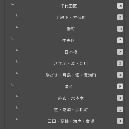
千代田区
16
九段下・神保町
2
番町
14
中央区
7
日本橋
2
八丁堀・湊・新川
2
勝どき・月島・佃・豊海町
3
港区
9
麻布・六本木
3
芝・芝浦・浜松町
1
三田・高輪・海岸・台場
3