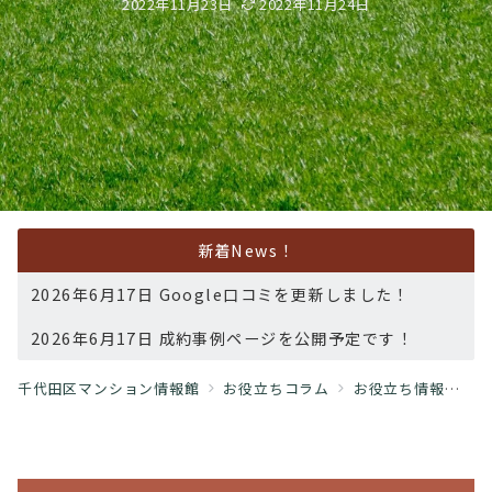
2022年11月23日
2022年11月24日
新着News！
2026年6月17日 Google口コミを更新しました！
2026年6月17日 成約事例ページを公開予定です！
千代田区マンション情報館
お役立ちコラム
お役立ち情報
L