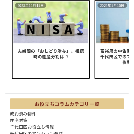
2023年11月11日
2025年1月15日
夫婦間の「おしどり贈与」、相続
富裕層の申告漏
時の遺産分割は︖
千代田区でのマ
影響
お役立ちコラムカテゴリ一覧
成約済み物件
住宅対策
千代田区お役立ち情報
千代田区のマンション選び