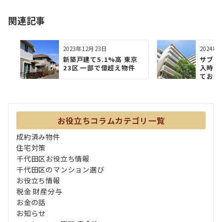
ョ
関連記事
ン
2023年12月23日
2024年
新築⼾建て5.1%⾼ 東京
サブリ
23区 ⼀部で億超え物件
入時の
ておき
お役立ちコラムカテゴリ一覧
成約済み物件
住宅対策
千代田区お役立ち情報
千代田区のマンション選び
お役立ち情報
税金 財産分与
お金の話
お知らせ