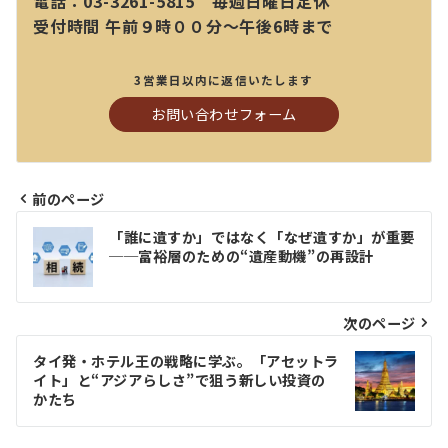
電話：03-3261-5815 毎週日曜日定休
受付時間 午前９時００分～午後6時まで
3営業日以内に返信いたします
お問い合わせフォーム
前のページ
投
「誰に遺すか」ではなく「なぜ遺すか」が重要
稿
──富裕層のための“遺産動機”の再設計
ナ
ビ
次のページ
ゲ
タイ発・ホテル王の戦略に学ぶ。「アセットラ
イト」と“アジアらしさ”で狙う新しい投資の
ー
かたち
シ