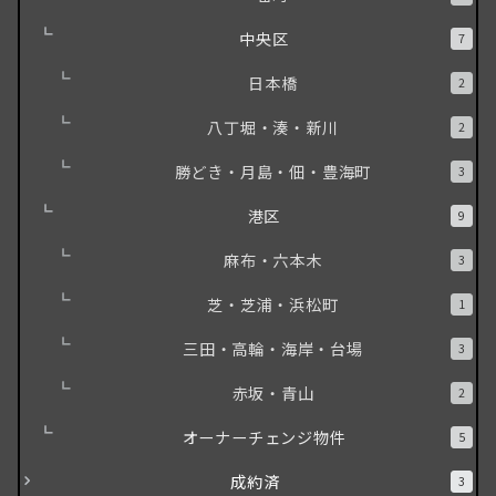
中央区
7
日本橋
2
八丁堀・湊・新川
2
勝どき・月島・佃・豊海町
3
港区
9
麻布・六本木
3
芝・芝浦・浜松町
1
三田・高輪・海岸・台場
3
赤坂・青山
2
オーナーチェンジ物件
5
成約済
3