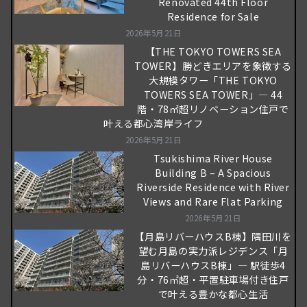
Renovated 44th Floor
Residence for Sale
2026年5月21日
【THE TOKYO TOWERS SEA
TOWER】勝どきエリアを象徴する
大規模タワー「THE TOKYO
TOWERS SEA TOWER」― 44
階・78㎡超リノベーション住戸で
叶える都心湾岸ライフ
2026年5月21日
Tsukishima River House
Building B – A Spacious
Riverside Residence with River
Views and Rare Flat Parking
2026年5月21日
【月島リバーハウスB棟】隅田川を
望む月島の実力派レジデンス「月
島リバーハウスB棟」― 駅徒歩4
分・76㎡超・平置駐車場付き住戸
で叶える豊かな都心生活