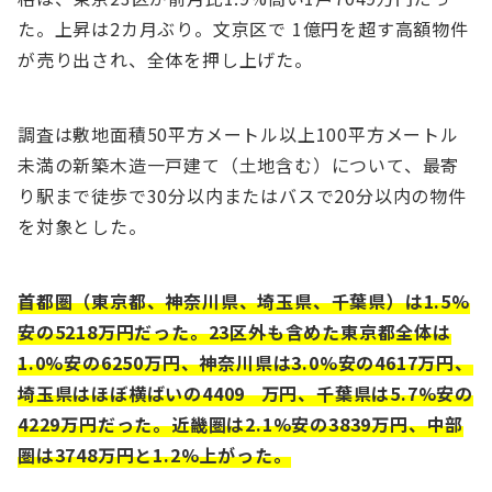
た。上昇は2カ⽉ぶり。⽂京区で 1億円を超す⾼額物件
が売り出され、全体を押し上げた。
調査は敷地⾯積50平⽅メートル以上100平⽅メートル
未満の新築⽊造⼀⼾建て（⼟地含む）について、最寄
り駅まで徒歩で30分以内またはバスで20分以内の物件
を対象とした。
⾸都圏（東京都、神奈川県、埼⽟県、千葉県）は1.5%
安の5218万円だった。23区外も含めた東京都全体は
1.0%安の6250万円、神奈川県は3.0%安の4617万円、
埼⽟県はほぼ横ばいの4409 万円、千葉県は5.7%安の
4229万円だった。近畿圏は2.1%安の3839万円、中部
圏は3748万円と1.2%上がった。