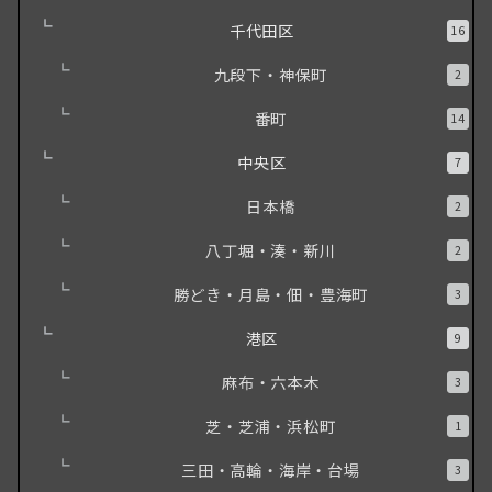
千代田区
16
九段下・神保町
2
番町
14
中央区
7
日本橋
2
八丁堀・湊・新川
2
勝どき・月島・佃・豊海町
3
港区
9
麻布・六本木
3
芝・芝浦・浜松町
1
三田・高輪・海岸・台場
3