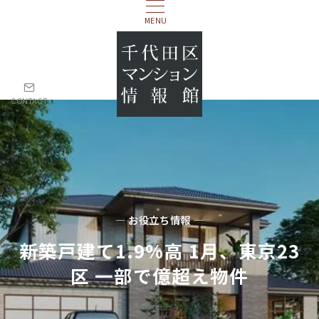
MENU
CONTACT
— お役立ち情報 —
新築⼾建て1.9%⾼ 1⽉、東京23
区 ⼀部で億超え物件