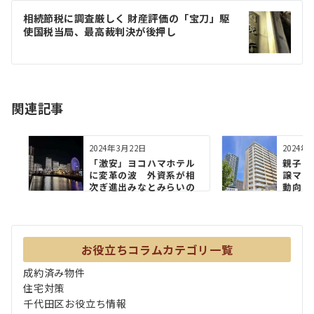
ゲ
相続節税に調査厳しく 財産評価の「宝⼑」駆
使国税当局、最⾼裁判決が後押し
ー
シ
ョ
関連記事
ン
2024年3月22日
2024年
「激安」ヨコハマホテル
親子の
に変革の波 外資系が相
譲マン
次ぎ進出みなとみらいの
動向
未来 ...
お役立ちコラムカテゴリ一覧
成約済み物件
住宅対策
千代田区お役立ち情報