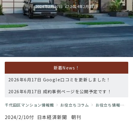
2024年2月27日
2024年2月27日
新着News！
2026年6月17日 Google口コミを更新しました！
2026年6月17日 成約事例ページを公開予定です！
千代田区マンション情報館
お役立ちコラム
お役立ち情報
新
2024/2/10付 ⽇本経済新聞 朝刊