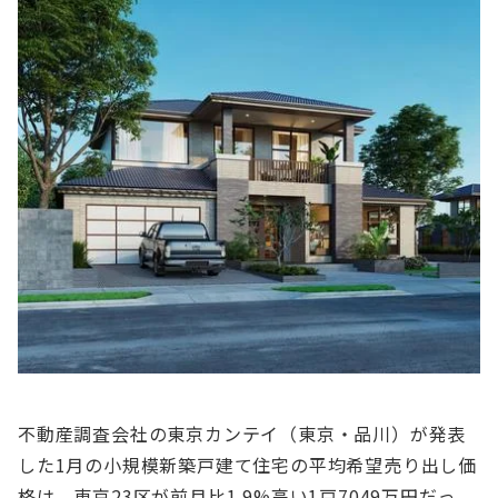
不動産調査会社の東京カンテイ（東京・品川）が発表
した1⽉の⼩規模新築⼾建て住宅の平均希望売り出し価
格は、東京23区が前⽉⽐1.9%⾼い1⼾7049万円だっ