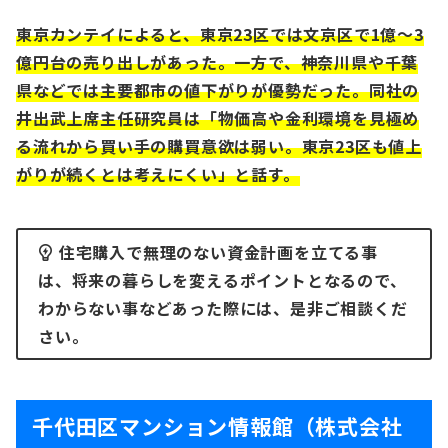
東京カンテイによると、東京23区では⽂京区で1億〜3
億円台の売り出しがあった。⼀⽅で、神奈川県や千葉
県などでは主要都市の値下がりが優勢だった。同社の
井出武上席主任研究員は「物価⾼や⾦利環境を⾒極め
る流れから買い⼿の購買意欲は弱い。東京23区も値上
がりが続くとは考えにくい」と話す。
住宅購入で無理のない資金計画を立てる事
は、将来の暮らしを変えるポイントとなるので、
わからない事などあった際には、是非ご相談くだ
さい。
千代田区マンション情報館（株式会社