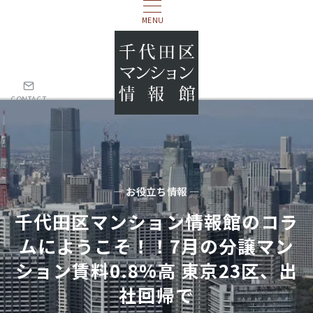
MENU
CONTACT
— お役立ち情報 —
千代田区マンション情報館のコラ
ムにようこそ！！7⽉の分譲マン
ション賃料0.8%⾼ 東京23区、出
社回帰で