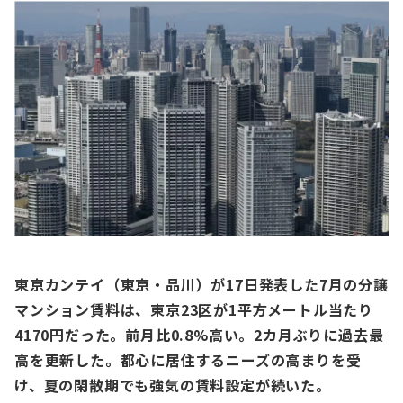
東京カンテイ（東京・品川）が17⽇発表した7⽉の分譲
マンション賃料は、東京23区が1平⽅メートル当たり
4170円だった。前⽉⽐0.8%⾼い。2カ⽉ぶりに過去最
⾼を更新した。都⼼に居住するニーズの⾼まりを受
け、夏の閑散期でも強気の賃料設定が続いた。