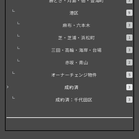
勝どき・月島・佃・豊海町
3
港区
9
麻布・六本木
3
芝・芝浦・浜松町
1
三田・高輪・海岸・台場
3
赤坂・青山
2
オーナーチェンジ物件
5
成約済
3
成約済：千代田区
3