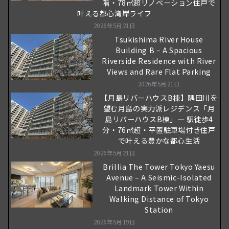
階・78㎡超リノベーション住戸で
叶える都心湾岸ライフ
2026年5月21日
Tsukishima River House
Building B – A Spacious
Riverside Residence with River
Views and Rare Flat Parking
2026年5月21日
【月島リバーハウスB棟】隅田川を
望む月島の実力派レジデンス「月
島リバーハウスB棟」― 駅徒歩4
分・76㎡超・平置駐車場付き住戸
で叶える豊かな都心生活
2026年5月21日
Brillia The Tower Tokyo Yaesu
Avenue – A Seismic-Isolated
Landmark Tower Within
Walking Distance of Tokyo
Station
2026年5月19日