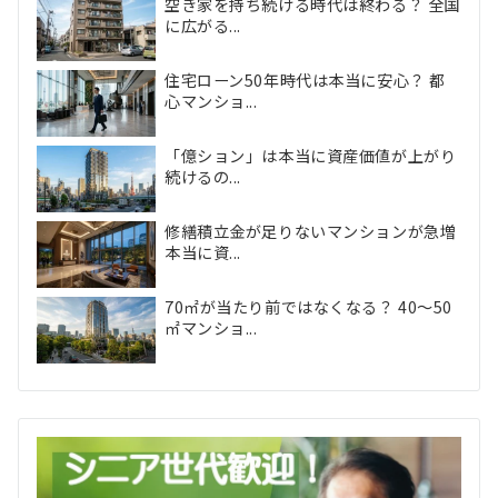
空き家を持ち続ける時代は終わる？ 全国
に広がる...
住宅ローン50年時代は本当に安心？ 都
心マンショ...
「億ション」は本当に資産価値が上がり
続けるの...
修繕積立金が足りないマンションが急増
本当に資...
70㎡が当たり前ではなくなる？ 40〜50
㎡マンショ...