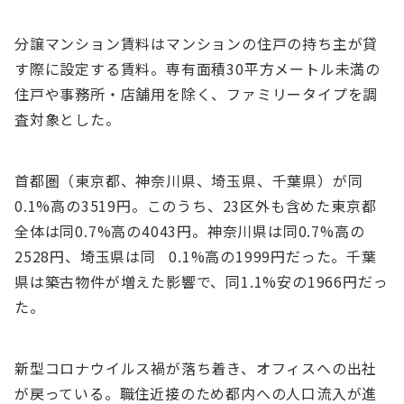
分譲マンション賃料はマンションの住⼾の持ち主が貸
す際に設定する賃料。専有⾯積30平⽅メートル未満の
住⼾や事務所・店舗⽤を除く、ファミリータイプを調
査対象とした。
⾸都圏（東京都、神奈川県、埼⽟県、千葉県）が同
0.1%⾼の3519円。このうち、23区外も含めた東京都
全体は同0.7%⾼の4043円。神奈川県は同0.7%⾼の
2528円、埼⽟県は同 0.1%⾼の1999円だった。千葉
県は築古物件が増えた影響で、同1.1%安の1966円だっ
た。
新型コロナウイルス禍が落ち着き、オフィスへの出社
が戻っている。職住近接のため都内への⼈⼝流⼊が進