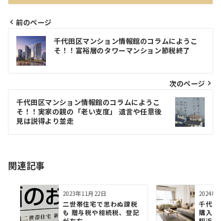
前のページ
投
千代田区マンション情報館のコラムにようこ
稿
そ！！富裕層のタワーマンション節税終了
ナ
ビ
次のページ
ゲ
千代田区マンション情報館のコラムにようこ
そ！！実家の親の「⽼い⽀度」 遺⾔や任意後
ー
⾒は説得より並⾛
シ
ョ
関連記事
ン
2023年11月22日
2024年
⼆世帯住宅で思わぬ課税
千代田
も 贈与税や相続税、登記
購入・
が左右
駅近？