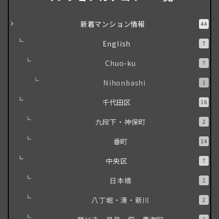
新着マンション情報
44
English
7
Chuo-ku
7
Nihonbashi
1
千代田区
16
九段下・神保町
2
番町
14
中央区
7
日本橋
2
八丁堀・湊・新川
2