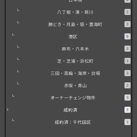
八丁堀・湊・新川
2
勝どき・月島・佃・豊海町
3
港区
9
麻布・六本木
3
芝・芝浦・浜松町
1
三田・高輪・海岸・台場
3
赤坂・青山
2
オーナーチェンジ物件
5
成約済
3
成約済：千代田区
3