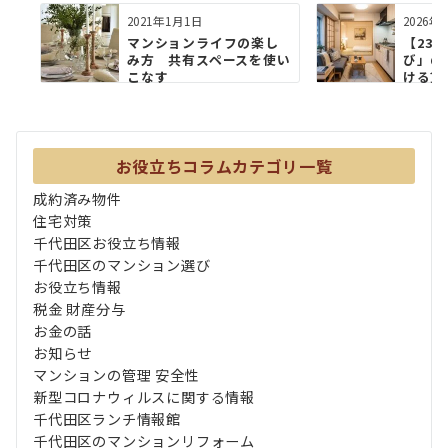
2021年1月1日
2026年
マンションライフの楽し
【23
み方 共有スペースを使い
び」の
こなす
ける賃
入へ...
お役立ちコラムカテゴリ一覧
成約済み物件
住宅対策
千代田区お役立ち情報
千代田区のマンション選び
お役立ち情報
税金 財産分与
お金の話
お知らせ
マンションの管理 安全性
新型コロナウィルスに関する情報
千代田区ランチ情報館
千代田区のマンションリフォーム