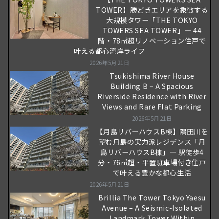
TOWER】勝どきエリアを象徴する
大規模タワー「THE TOKYO
TOWERS SEA TOWER」― 44
階・78㎡超リノベーション住戸で
叶える都心湾岸ライフ
2026年5月21日
Tsukishima River House
Building B – A Spacious
Riverside Residence with River
Views and Rare Flat Parking
2026年5月21日
【月島リバーハウスB棟】隅田川を
望む月島の実力派レジデンス「月
島リバーハウスB棟」― 駅徒歩4
分・76㎡超・平置駐車場付き住戸
で叶える豊かな都心生活
2026年5月21日
Brillia The Tower Tokyo Yaesu
Avenue – A Seismic-Isolated
Landmark Tower Within