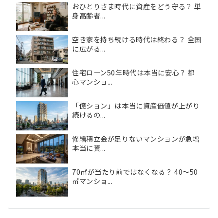
おひとりさま時代に資産をどう守る？ 単
身高齢者...
空き家を持ち続ける時代は終わる？ 全国
に広がる...
住宅ローン50年時代は本当に安心？ 都
心マンショ...
「億ション」は本当に資産価値が上がり
続けるの...
修繕積立金が足りないマンションが急増
本当に資...
70㎡が当たり前ではなくなる？ 40〜50
㎡マンショ...