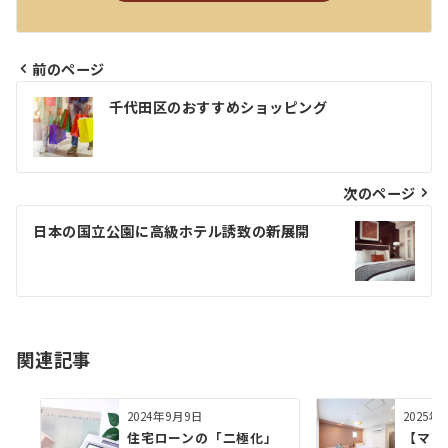
前のページ
投
千代田区のおすすめショッピング
稿
ナ
ビ
次のページ
ゲ
日本の国立公園に高級ホテル誘致の新展開
ー
シ
ョ
関連記事
ン
2024年9月9日
2025年
住宅ローンの「二極化」
【マン