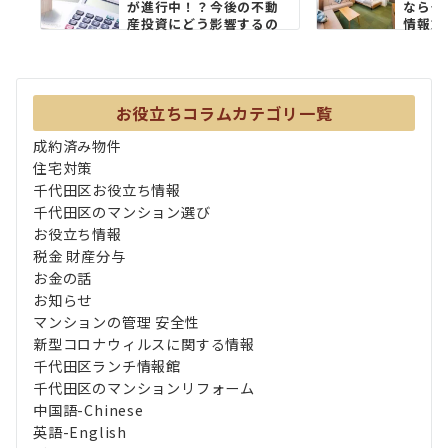
が進行中！？今後の不動
なら千
産投資にどう影響するの
情報館
か？
規制...
お役立ちコラムカテゴリ一覧
成約済み物件
住宅対策
千代田区お役立ち情報
千代田区のマンション選び
お役立ち情報
税金 財産分与
お金の話
お知らせ
マンションの管理 安全性
新型コロナウィルスに関する情報
千代田区ランチ情報館
千代田区のマンションリフォーム
中国語-Chinese
英語-English