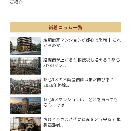
ご紹介
新着コラム一覧
定期借家マンションが都心で急増中 これ
からのマ...
路線価が上がると相続税も増える？都心
3区のマン...
都心3区の不動産価値はまだ伸びる？
2026年路線...
都心6区マンションは「どれを買っても
安心」では...
おひとりさま時代に資産をどう守る？ 単
身高齢者...