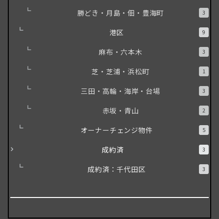
勝どき・月島・佃・豊海町
3
港区
9
麻布・六本木
3
芝・芝浦・浜松町
1
三田・高輪・海岸・台場
3
赤坂・青山
2
オーナーチェンジ物件
5
成約済
3
成約済：千代田区
3