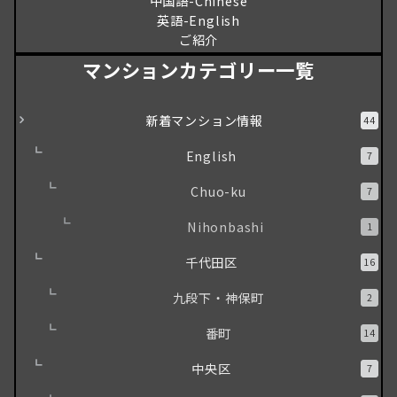
中国語-Chinese
英語-English
ご紹介
マンションカテゴリー一覧
新着マンション情報
44
English
7
Chuo-ku
7
Nihonbashi
1
千代田区
16
九段下・神保町
2
番町
14
中央区
7