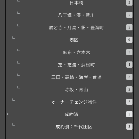
日本橋
2
八丁堀・湊・新川
2
勝どき・月島・佃・豊海町
3
港区
9
麻布・六本木
3
芝・芝浦・浜松町
1
三田・高輪・海岸・台場
3
赤坂・青山
2
オーナーチェンジ物件
5
成約済
3
成約済：千代田区
3