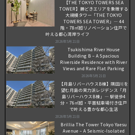
【THE TOKYO TOWERS SEA
TOWER】勝どきエリアを象徴する
大規模タワー「THE TOKYO
TOWERS SEA TOWER」― 44
階・78㎡超リノベーション住戸で
叶える都心湾岸ライフ
2026年5月21日
Tsukishima River House
Building B – A Spacious
Riverside Residence with River
Views and Rare Flat Parking
2026年5月21日
【月島リバーハウスB棟】隅田川を
望む月島の実力派レジデンス「月
島リバーハウスB棟」― 駅徒歩4
分・76㎡超・平置駐車場付き住戸
で叶える豊かな都心生活
2026年5月21日
Brillia The Tower Tokyo Yaesu
Avenue – A Seismic-Isolated