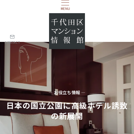
MENU
CONTACT
— お役立ち情報 —
日本の国立公園に高級ホテル誘致
の新展開