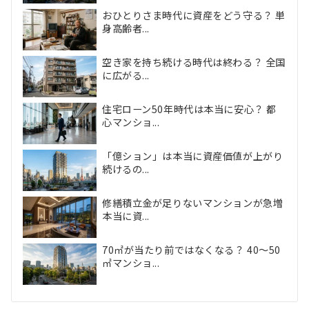
おひとりさま時代に資産をどう守る？ 単
身高齢者...
空き家を持ち続ける時代は終わる？ 全国
に広がる...
住宅ローン50年時代は本当に安心？ 都
心マンショ...
「億ション」は本当に資産価値が上がり
続けるの...
修繕積立金が足りないマンションが急増
本当に資...
70㎡が当たり前ではなくなる？ 40〜50
㎡マンショ...