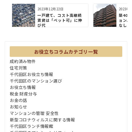
2023年12月22日
2023年
⼀⼾建て、コスト⾼継続
築40
賃貸は「ペット可」に伸
ョン、
び代
なし
お役立ちコラムカテゴリ一覧
成約済み物件
住宅対策
千代田区お役立ち情報
千代田区のマンション選び
お役立ち情報
税金 財産分与
お金の話
お知らせ
マンションの管理 安全性
新型コロナウィルスに関する情報
千代田区ランチ情報館