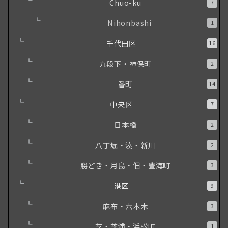
Chuo-ku
7
Nihonbashi
1
千代田区
16
九段下・神保町
2
番町
14
中央区
7
日本橋
2
八丁堀・湊・新川
2
勝どき・月島・佃・豊海町
3
港区
9
麻布・六本木
3
芝・芝浦・浜松町
1