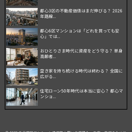
都心3区の不動産価値はまだ伸びる？ 2026
年路線...
都心6区マンションは「どれを買っても安
心」では...
おひとりさま時代に資産をどう守る？ 単身
高齢者...
空き家を持ち続ける時代は終わる？ 全国に
広がる...
住宅ローン50年時代は本当に安心？ 都心マ
ンショ...