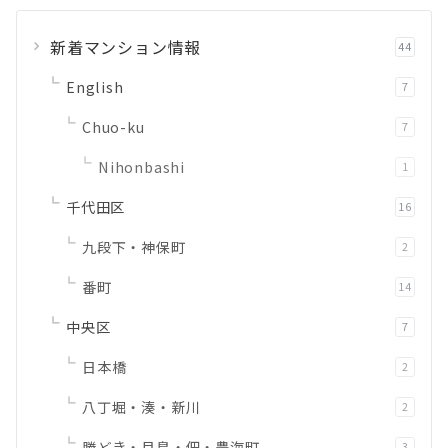
新着マンション情報
44
English
7
Chuo-ku
7
Nihonbashi
1
千代田区
16
九段下・神保町
2
番町
14
中央区
7
日本橋
2
八丁堀・湊・新川
2
勝どき・月島・佃・豊海町
3