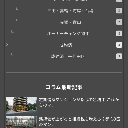
三田・高輪・海岸・台場
3
赤坂・青山
2
オーナーチェンジ物件
5
成約済
3
成約済：千代田区
3
コラム最新記事
定期借家マンションが都心で急増中 これか
らのマ...
路線価が上がると相続税も増える？都心3区
のマン...