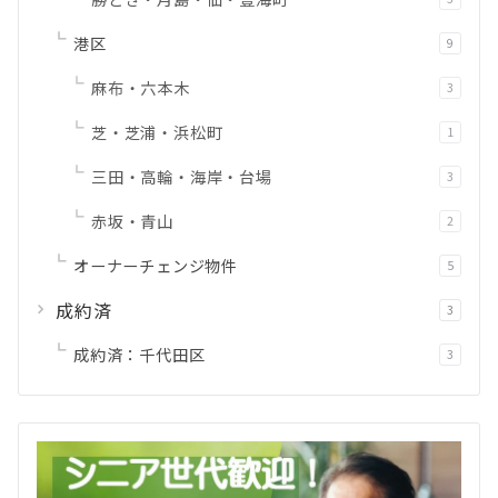
港区
9
麻布・六本木
3
芝・芝浦・浜松町
1
三田・高輪・海岸・台場
3
赤坂・青山
2
オーナーチェンジ物件
5
成約済
3
成約済：千代田区
3