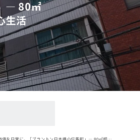
― 80㎡
心生活
ラントン日本橋小伝馬町」― 80㎡超・3方向角住戸で叶える上質な都心生活