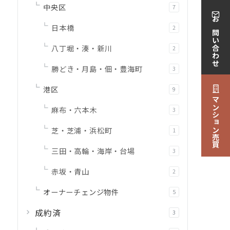
中央区
7
お問い合わせ
日本橋
2
八丁堀・湊・新川
2
勝どき・月島・佃・豊海町
3
港区
9
マンション売買
麻布・六本木
3
芝・芝浦・浜松町
1
三田・高輪・海岸・台場
3
赤坂・青山
2
オーナーチェンジ物件
5
成約済
3