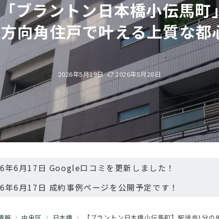
「ブラントン日本橋小伝馬町」
3方向角住戸で叶える上質な都
2026年5月19日
2026年5月28日
26年6月17日 Google口コミを更新しました！
26年6月17日 成約事例ページを公開予定です！
情報
中央区
日本橋
【ブラントン日本橋小伝馬町】駅徒歩1分の価値を日常に。「ブ