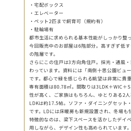
・宅配ボックス
・エレベーター
・ペット2匹まで飼育可（規約有）
・駐輪場有
都市生活に求められる基本性能がしっかり整
今回販売中のお部屋は6階部分。高すぎず低
の階層です。
さらにこの住戸は3方向角住戸。採光・通風
わっています。資料には「南側十思公園ビュ
です。都心で緑を感じられる眺望は非常に貴
専有面積は80.78㎡。間取りは3LDK＋WIC
性が高く、ご家族はもちろん、ゆとりある2人
LDKは約17.5帖。ソファ・ダイニングセッ
です。LDには床暖房も新規設置され、冬場も
特徴的なのは、梁下スペースを活かしたデイ
用しながら、デザイン性も高められています