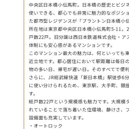
中央区日本橋小伝馬町。日本橋の歴史とビジ
使いできる、都心でも非常に魅力的なポジシ
た都市型レジデンスが「ブラントン日本橋小
所在地は東京都中央区日本橋小伝馬町5-11。
戸数22戸。旧分譲は西日本鉄道株式会社・ア
体制にも安心感があるマンションです。
このマンション最大の魅力は、何といっても
近立地です。都心居住において駅距離は毎日
物の多い日、帰宅が遅い日。そのすべてで便
さらに、JR総武線快速「新日本橋」駅徒歩6分
に使い分けられるため、東京駅、大手町、銀
す。
総戸数22戸という規模感も魅力です。大規模
れていることで落ち着いた住環境、静けさ、
設備面も充実しています。
・オートロック