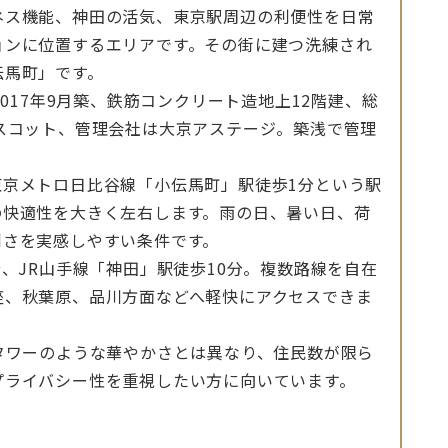
ネス機能、神田の活気、東京駅周辺の利便性を日常
ョンに位置するエリアです。その街に建つ洗練され
伝馬町」です。
2017年9月築、鉄筋コンクリート造地上12階建、総
スコット、管理会社は大京アステージ。築浅で管理
東京メトロ日比谷線「小伝馬町」駅徒歩1分という駅
の快適性を大きく左右します。雨の日、暑い日、荷
利さを実感しやすい条件です。
、JR山手線「神田」駅徒歩10分。複数路線を自在
座、秋葉原、品川方面などへ軽快にアクセスできま
タワーのような華やかさとは異なり、住民数が限ら
プライバシー性を重視したい方に向いています。