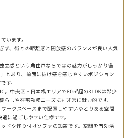
っています。
すぎず、街との距離感と開放感のバランスが良い人気
・独立感という角住戸ならではの魅力がしっかり備
ー」とあり、前面に抜け感を感じやすいポジション
重です。
＋SIC。中央区・日本橋エリアで80㎡超の3LDKは希少
暮らしや在宅勤務ニーズにも非常に魅力的です。
ト・ワークスペースまで配置しやすいゆとりある空間
快適に過ごしやすい仕様です。
ベッドや作り付けソファの設置です。空間を有効活
。