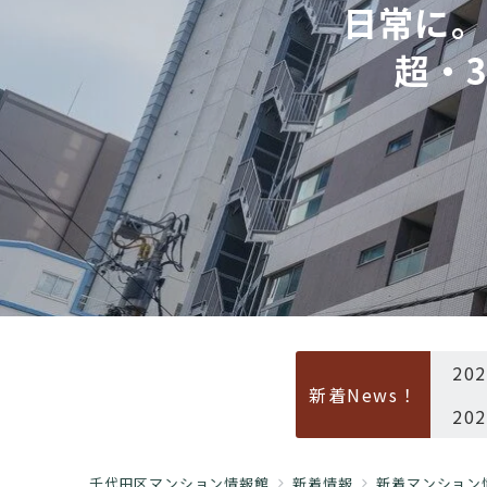
日常に。
超・
20
新着News！
20
千代田区マンション情報館
新着情報
新着マンション