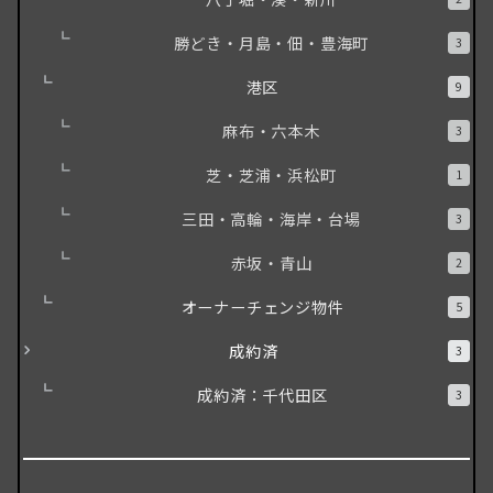
勝どき・月島・佃・豊海町
3
港区
9
麻布・六本木
3
芝・芝浦・浜松町
1
三田・高輪・海岸・台場
3
赤坂・青山
2
オーナーチェンジ物件
5
成約済
3
成約済：千代田区
3