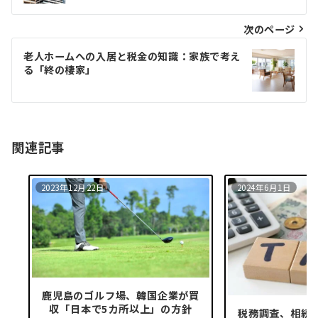
ナ
ビ
次のページ
ゲ
老人ホームへの入居と税金の知識：家族で考え
る「終の棲家」
ー
シ
ョ
関連記事
ン
2023年12月22日
2024年6月1日
⿅児島のゴルフ場、韓国企業が買
収「⽇本で5カ所以上」の⽅針
税務調査、相続