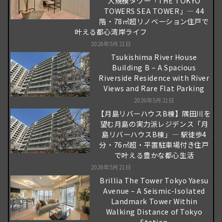
大規模タワー「THE TOKYO
TOWERS SEA TOWER」― 44
階・78㎡超リノベーション住戸で
叶える都心湾岸ライフ
2026年5月21日
Tsukishima River House
Building B – A Spacious
Riverside Residence with River
Views and Rare Flat Parking
2026年5月21日
【月島リバーハウスB棟】隅田川を
望む月島の実力派レジデンス「月
島リバーハウスB棟」― 駅徒歩4
分・76㎡超・平置駐車場付き住戸
で叶える豊かな都心生活
2026年5月21日
Brillia The Tower Tokyo Yaesu
Avenue – A Seismic-Isolated
Landmark Tower Within
Walking Distance of Tokyo
Station