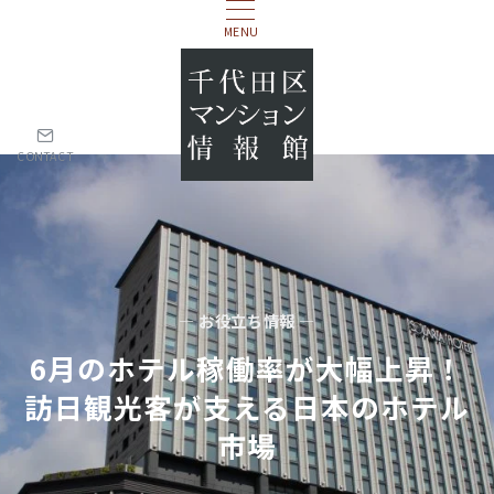
MENU
CONTACT
— お役立ち情報 —
6月のホテル稼働率が大幅上昇！
訪日観光客が支える日本のホテル
市場