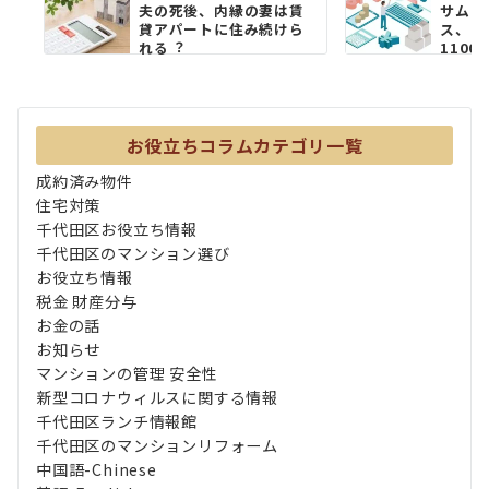
夫の死後、内縁の妻は賃
サムテ
貸アパートに住み続けら
ス、ア
れる︖
1100
お役立ちコラムカテゴリ一覧
成約済み物件
住宅対策
千代田区お役立ち情報
千代田区のマンション選び
お役立ち情報
税金 財産分与
お金の話
お知らせ
マンションの管理 安全性
新型コロナウィルスに関する情報
千代田区ランチ情報館
千代田区のマンションリフォーム
中国語-Chinese