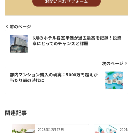
お問い合わせフォーム
前のページ
投
6月のホテル客室単価が過去最高を記録！投資
稿
家にとってのチャンスと課題
ナ
ビ
次のページ
ゲ
都内マンション購入の現実：5000万円超えが
当たり前の時代に
ー
シ
ョ
関連記事
ン
2023年12月17日
2024年