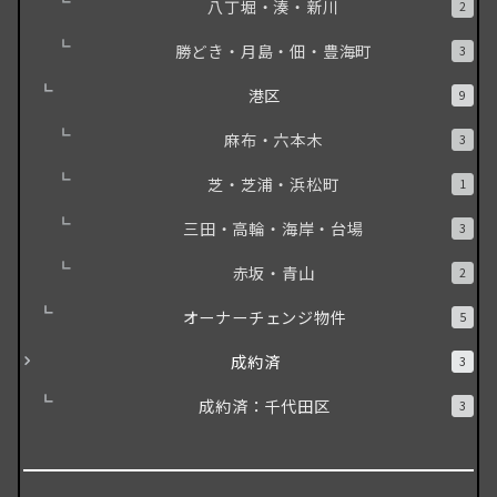
八丁堀・湊・新川
2
勝どき・月島・佃・豊海町
3
港区
9
麻布・六本木
3
芝・芝浦・浜松町
1
三田・高輪・海岸・台場
3
赤坂・青山
2
オーナーチェンジ物件
5
成約済
3
成約済：千代田区
3