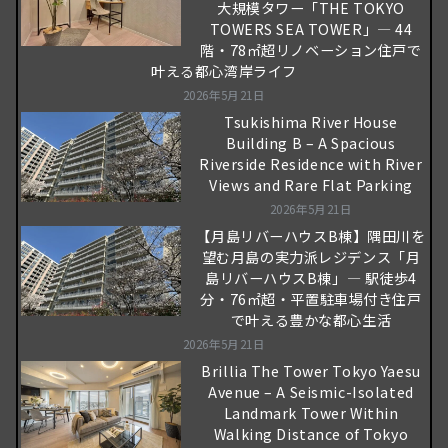
大規模タワー「THE TOKYO
TOWERS SEA TOWER」― 44
階・78㎡超リノベーション住戸で
叶える都心湾岸ライフ
2026年5月21日
Tsukishima River House
Building B – A Spacious
Riverside Residence with River
Views and Rare Flat Parking
2026年5月21日
【月島リバーハウスB棟】隅田川を
望む月島の実力派レジデンス「月
島リバーハウスB棟」― 駅徒歩4
分・76㎡超・平置駐車場付き住戸
で叶える豊かな都心生活
2026年5月21日
Brillia The Tower Tokyo Yaesu
Avenue – A Seismic-Isolated
Landmark Tower Within
Walking Distance of Tokyo