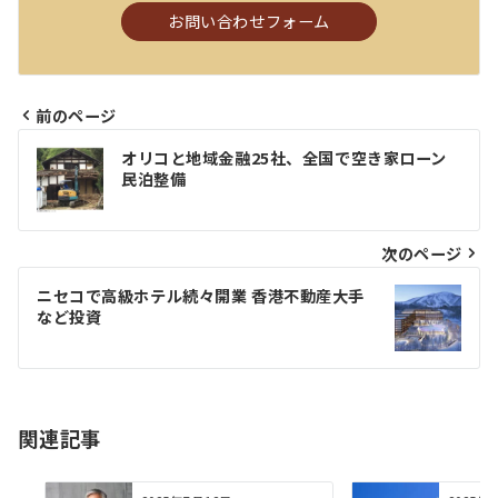
お問い合わせフォーム
前のページ
投
オリコと地域⾦融25社、全国で空き家ローン
稿
⺠泊整備
ナ
ビ
次のページ
ゲ
ニセコで⾼級ホテル続々開業 ⾹港不動産⼤⼿
など投資
ー
シ
ョ
関連記事
ン