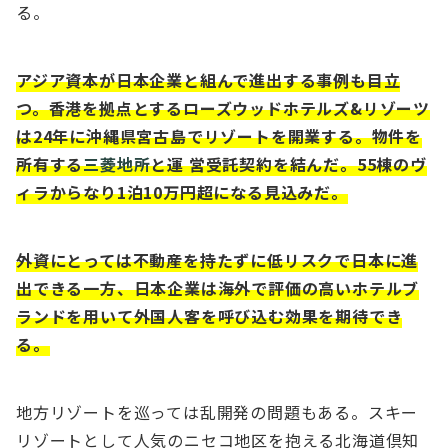
る。
アジア資本が⽇本企業と組んで進出する事例も⽬⽴
つ。⾹港を拠点とするローズウッドホテルズ&リゾーツ
は24年に沖縄県宮古島でリゾートを開業する。物件を
所有する
三菱地所
と運 営受託契約を結んだ。55棟のヴ
ィラからなり1泊10万円超になる⾒込みだ。
外資にとっては不動産を持たずに低リスクで⽇本に進
出できる⼀⽅、⽇本企業は海外で評価の⾼いホテルブ
ランドを⽤いて外国⼈客を呼び込む効果を期待でき
る。
地⽅リゾートを巡っては乱開発の問題もある。スキー
リゾートとして⼈気のニセコ地区を抱える北海道倶知