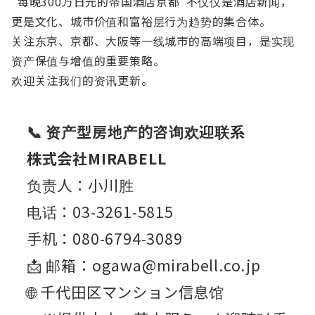
“每晚300万日元的帝国酒店京都”不仅仅是酒店新闻，
更是文化、城市价值和富裕层行为趋势的集合体。
关注东京、京都、大阪等一线城市的高端项目，是实现
资产保值与增值的重要策略。
欢迎关注我们的资讯更新。
📞 资产型房地产的咨询欢迎联系
株式会社MIRABELL
负责人：小川胜
电话：03-3261-5815
手机：080-6794-3089
📩 邮箱：ogawa@mirabell.co.jp
🌐 千代田区マンション信息馆