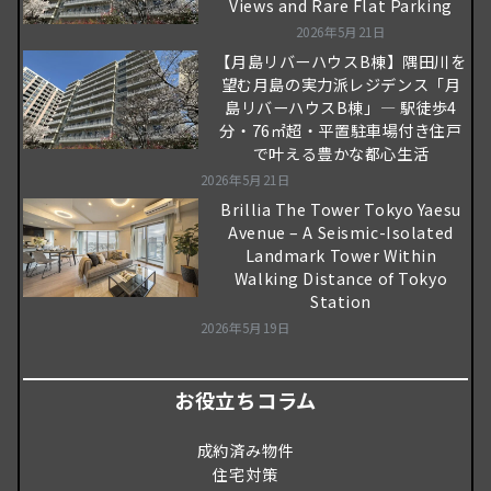
Views and Rare Flat Parking
2026年5月21日
【月島リバーハウスB棟】隅田川を
望む月島の実力派レジデンス「月
島リバーハウスB棟」― 駅徒歩4
分・76㎡超・平置駐車場付き住戸
で叶える豊かな都心生活
2026年5月21日
Brillia The Tower Tokyo Yaesu
Avenue – A Seismic-Isolated
Landmark Tower Within
Walking Distance of Tokyo
Station
2026年5月19日
お役立ちコラム
成約済み物件
住宅対策