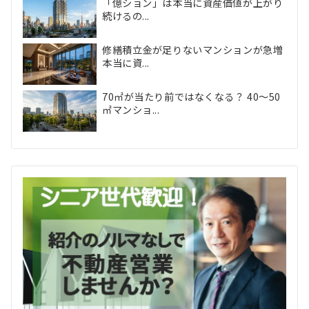
「億ション」は本当に資産価値が上がり
続けるの...
修繕積立金が足りないマンションが急増
本当に資...
70㎡が当たり前ではなくなる？ 40〜50
㎡マンショ...