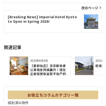
ナ
ビ
次のページ
ゲ
[Breaking News] Imperial Hotel Kyoto
to Open in Spring 2026!
ー
シ
ョ
関連記事
ン
2025年6月9日
2021年
【最新动态】东京都单身
担保評
公寓租金持续飙升！现在
正是投资收益型不动产的
好时机？
お役立ちコラムカテゴリ一覧
成約済み物件