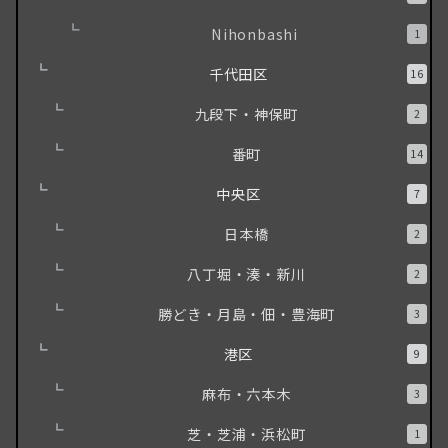
Nihonbashi
1
千代田区
16
九段下・神保町
2
番町
14
中央区
7
日本橋
2
八丁堀・湊・新川
2
勝どき・月島・佃・豊海町
3
港区
9
麻布・六本木
3
芝・芝浦・浜松町
1