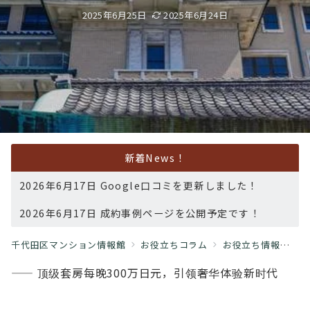
2025年6月25日
2025年6月24日
新着News！
2026年6月17日 Google口コミを更新しました！
2026年6月17日 成約事例ページを公開予定です！
千代田区マンション情報館
お役立ちコラム
お役立ち情報
【
—— 顶级套房每晚300万日元，引领奢华体验新时代