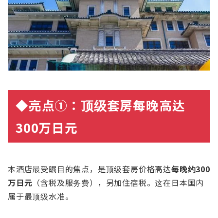
◆亮点①：
顶级
套房每晚高
达
300万日元
本酒店最受瞩目的焦点，是顶级套房价格高达
每晚
约
300
万日元
（含税及服务费），另加住宿税。这在日本国内
属于最顶级水准。