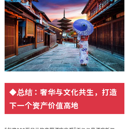
◆
总结
：奢
华
与文化共生，打造
下一个
资产
价
值
高地