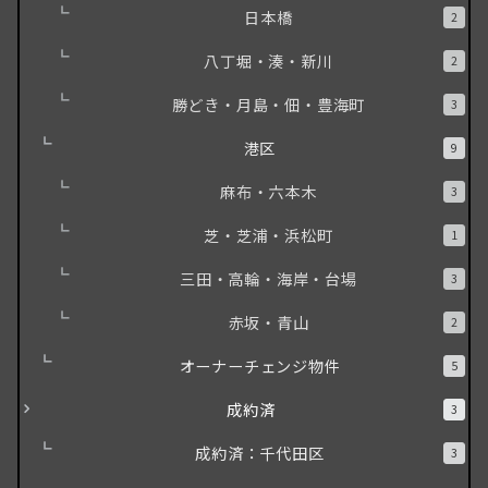
日本橋
2
八丁堀・湊・新川
2
勝どき・月島・佃・豊海町
3
港区
9
麻布・六本木
3
芝・芝浦・浜松町
1
三田・高輪・海岸・台場
3
赤坂・青山
2
オーナーチェンジ物件
5
成約済
3
成約済：千代田区
3