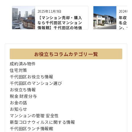
2025年11月9日
2024年
【マンション売却・購入
年収1,
なら千代田区マンション
名企業
情報館】千代田区の地価
ン、住
が堅調...
撃...
お役立ちコラムカテゴリ一覧
成約済み物件
住宅対策
千代田区お役立ち情報
千代田区のマンション選び
お役立ち情報
税金 財産分与
お金の話
お知らせ
マンションの管理 安全性
新型コロナウィルスに関する情報
千代田区ランチ情報館