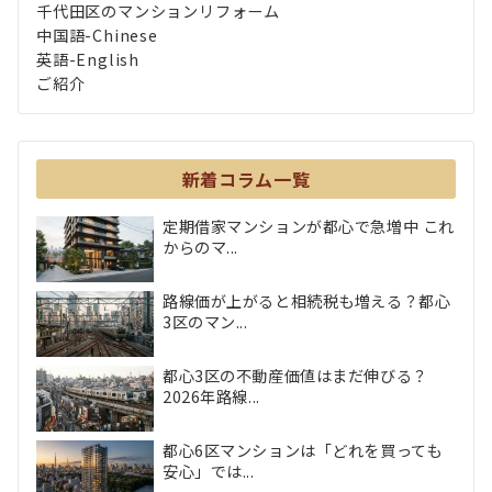
千代田区のマンションリフォーム
中国語-Chinese
英語-English
ご紹介
新着コラム一覧
定期借家マンションが都心で急増中 これ
からのマ...
路線価が上がると相続税も増える？都心
3区のマン...
都心3区の不動産価値はまだ伸びる？
2026年路線...
都心6区マンションは「どれを買っても
安心」では...