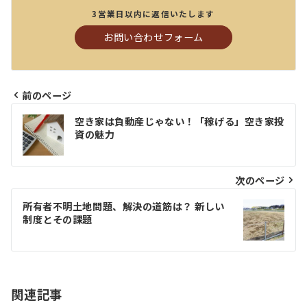
3営業日以内に返信いたします
お問い合わせフォーム
前のページ
投
空き家は負動産じゃない！「稼げる」空き家投
稿
資の魅力
ナ
ビ
次のページ
ゲ
所有者不明土地問題、解決の道筋は？ 新しい
制度とその課題
ー
シ
ョ
関連記事
ン