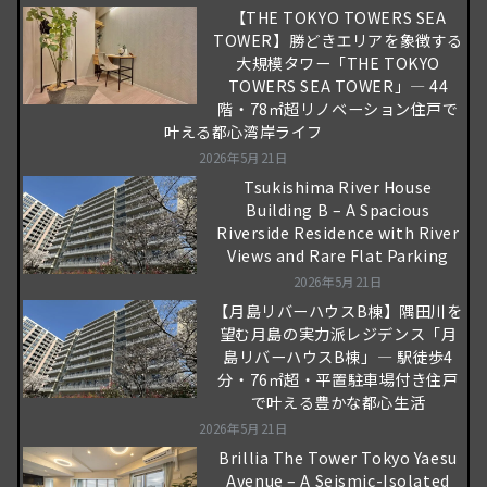
【THE TOKYO TOWERS SEA
TOWER】勝どきエリアを象徴する
大規模タワー「THE TOKYO
TOWERS SEA TOWER」― 44
階・78㎡超リノベーション住戸で
叶える都心湾岸ライフ
2026年5月21日
Tsukishima River House
Building B – A Spacious
Riverside Residence with River
Views and Rare Flat Parking
2026年5月21日
【月島リバーハウスB棟】隅田川を
望む月島の実力派レジデンス「月
島リバーハウスB棟」― 駅徒歩4
分・76㎡超・平置駐車場付き住戸
で叶える豊かな都心生活
2026年5月21日
Brillia The Tower Tokyo Yaesu
Avenue – A Seismic-Isolated