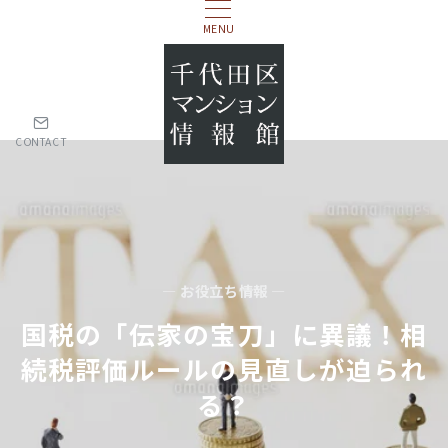
MENU
CONTACT
— お役立ち情報 —
国税の「伝家の宝刀」に異議！相
続税評価ルールの見直しが迫られ
る？