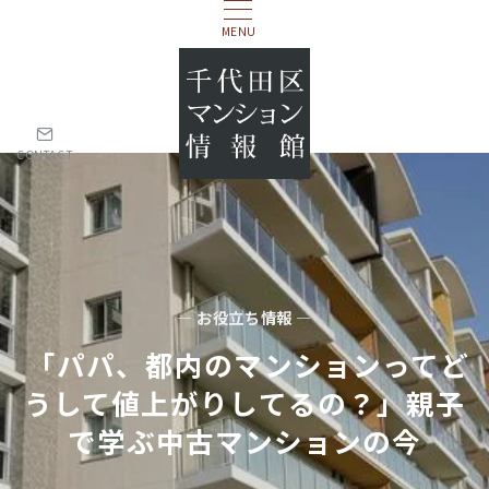
MENU
CONTACT
— お役立ち情報 —
「パパ、都内のマンションってど
うして値上がりしてるの？」親子
で学ぶ中古マンションの今