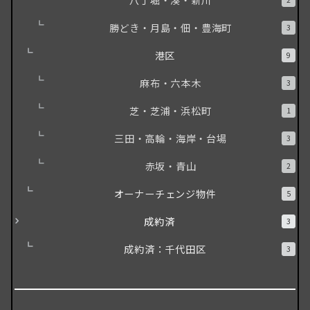
勝どき・月島・佃・豊海町
3
港区
9
麻布・六本木
3
芝・芝浦・浜松町
1
三田・高輪・海岸・台場
3
赤坂・青山
2
オーナーチェンジ物件
5
成約済
3
成約済：千代田区
3