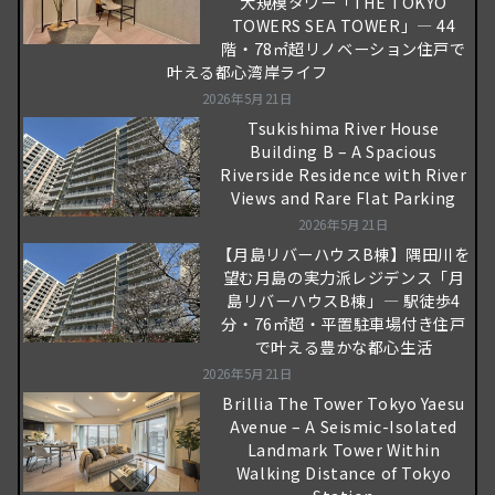
大規模タワー「THE TOKYO
TOWERS SEA TOWER」― 44
階・78㎡超リノベーション住戸で
叶える都心湾岸ライフ
2026年5月21日
Tsukishima River House
Building B – A Spacious
Riverside Residence with River
Views and Rare Flat Parking
2026年5月21日
【月島リバーハウスB棟】隅田川を
望む月島の実力派レジデンス「月
島リバーハウスB棟」― 駅徒歩4
分・76㎡超・平置駐車場付き住戸
で叶える豊かな都心生活
2026年5月21日
Brillia The Tower Tokyo Yaesu
Avenue – A Seismic-Isolated
Landmark Tower Within
Walking Distance of Tokyo