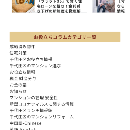
「フラット35」で賢く住
【マン
宅ローンを組む！金利引
なら千
き下げの新制度を徹底解
情報館
説
選 ...
お役立ちコラムカテゴリ一覧
成約済み物件
住宅対策
千代田区お役立ち情報
千代田区のマンション選び
お役立ち情報
税金 財産分与
お金の話
お知らせ
マンションの管理 安全性
新型コロナウィルスに関する情報
千代田区ランチ情報館
千代田区のマンションリフォーム
中国語-Chinese
英語-English