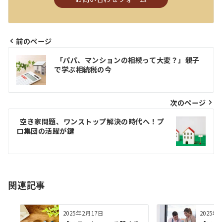
前のページ
投
「パパ、マンションの相続って大変？」親子
稿
で学ぶ相続税の今
ナ
ビ
次のページ
ゲ
空き家問題、ワンストップ解決の時代へ！プ
ロ集団の活躍が鍵
ー
シ
ョ
関連記事
ン
2025年2月17日
2025年