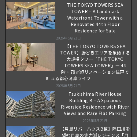
THE TOKYO TOWERS SEA
TOWER – A Landmark
Waterfront Tower with a
Renovated 44th Floor
Residence for Sale
2026年5月21日
【THE TOKYO TOWERS SEA
TOWER】勝どきエリアを象徴する
大規模タワー「THE TOKYO
TOWERS SEA TOWER」― 44
階・78㎡超リノベーション住戸で
叶える都心湾岸ライフ
2026年5月21日
Tsukishima River House
Building B – A Spacious
Riverside Residence with River
Views and Rare Flat Parking
2026年5月21日
【月島リバーハウスB棟】隅田川を
望む月島の実力派レジデンス「月