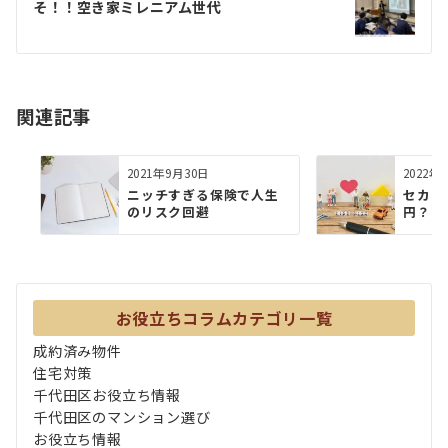
そ！！空き家ミレニアム世代
ー
シ
ョ
関連記事
ン
2021年9月30日
2022年
ニッチすぎる保険で人生
セカン
のリスク回避
円？
お役立ちコラムカテゴリ一覧
成約済み物件
住宅対策
千代田区お役立ち情報
千代田区のマンション選び
お役立ち情報