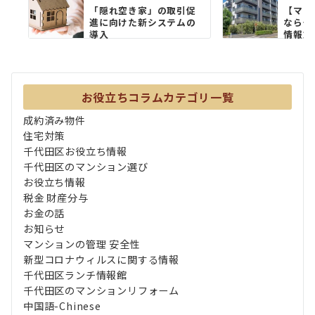
「隠れ空き家」の取引促
【マン
進に向けた新システムの
なら千
導入
情報館
知が突.
お役立ちコラムカテゴリ一覧
成約済み物件
住宅対策
千代田区お役立ち情報
千代田区のマンション選び
お役立ち情報
税金 財産分与
お金の話
お知らせ
マンションの管理 安全性
新型コロナウィルスに関する情報
千代田区ランチ情報館
千代田区のマンションリフォーム
中国語-Chinese