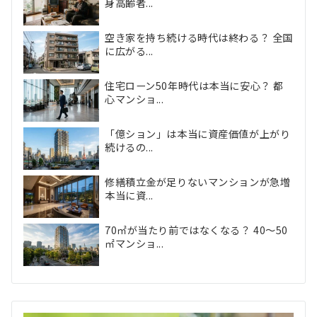
身高齢者...
空き家を持ち続ける時代は終わる？ 全国
に広がる...
住宅ローン50年時代は本当に安心？ 都
心マンショ...
「億ション」は本当に資産価値が上がり
続けるの...
修繕積立金が足りないマンションが急増
本当に資...
70㎡が当たり前ではなくなる？ 40〜50
㎡マンショ...