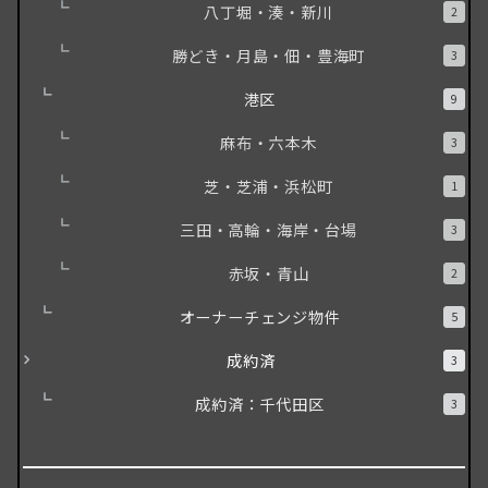
八丁堀・湊・新川
2
勝どき・月島・佃・豊海町
3
港区
9
麻布・六本木
3
芝・芝浦・浜松町
1
三田・高輪・海岸・台場
3
赤坂・青山
2
オーナーチェンジ物件
5
成約済
3
成約済：千代田区
3