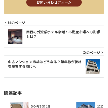
お問い合わせフォーム
前のページ
投
関西の外資系ホテル急増！不動産市場への影響
稿
とは？
ナ
ビ
次のページ
ゲ
中古マンション市場はどうなる？築年数が価格
を左右する時代へ
ー
シ
ョ
関連記事
ン
2024年10月1日
2025年