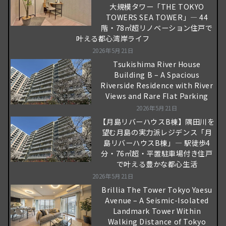
大規模タワー「THE TOKYO
TOWERS SEA TOWER」― 44
階・78㎡超リノベーション住戸で
叶える都心湾岸ライフ
2026年5月21日
Tsukishima River House
Building B – A Spacious
Riverside Residence with River
Views and Rare Flat Parking
2026年5月21日
【月島リバーハウスB棟】隅田川を
望む月島の実力派レジデンス「月
島リバーハウスB棟」― 駅徒歩4
分・76㎡超・平置駐車場付き住戸
で叶える豊かな都心生活
2026年5月21日
Brillia The Tower Tokyo Yaesu
Avenue – A Seismic-Isolated
Landmark Tower Within
Walking Distance of Tokyo