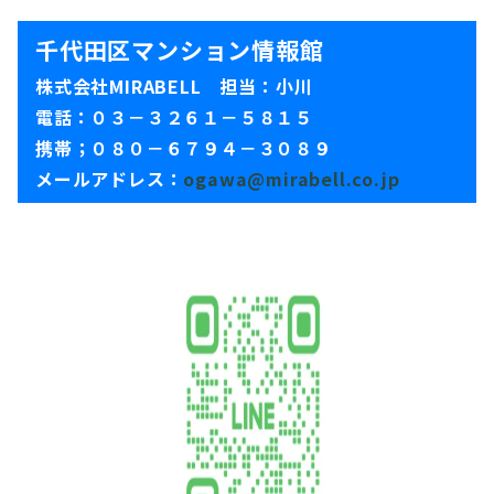
千代田区マンション情報館
株式会社MIRABELL 担当：小川
電話：０３－３２６１－５８１５
携帯；０８０－６７９４－３０８９
メールアドレス：
ogawa@mirabell.co.jp