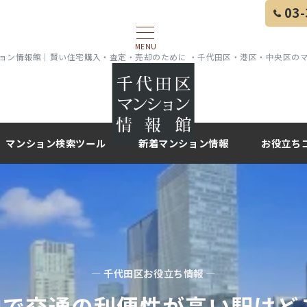
03-
MENU
ョン情報館｜賢い住宅購入・査定・売却のために ・千代田区・港区・中央区の
マンション検索ツール
新着マンション情報
お役立ち
— 千代田区お役立ち情報 —
で交通の利便性が高い駅はど