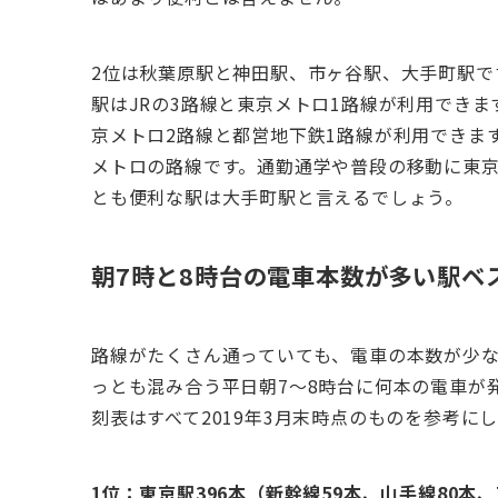
2位は秋葉原駅と神田駅、市ヶ谷駅、大手町駅で
駅はJRの3路線と東京メトロ1路線が利用できま
京メトロ2路線と都営地下鉄1路線が利用できま
メトロの路線です。通勤通学や普段の移動に東
とも便利な駅は大手町駅と言えるでしょう。
朝7時と8時台の電車本数が多い駅ベ
路線がたくさん通っていても、電車の本数が少
っとも混み合う平日朝7～8時台に何本の電車が
刻表はすべて2019年3月末時点のものを参考に
1位：東京駅396本（新幹線59本、山手線80本