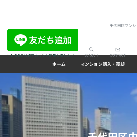
千代田区マンシ
＼LINEの公式アカウント開設しました／
SEARCH
CONTACT
ホーム
マンション購入・売却
千代田区内