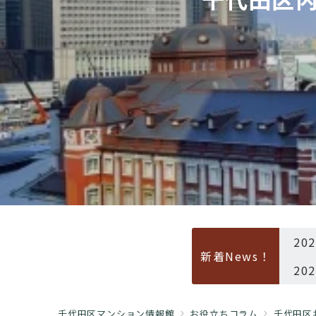
20
新着News！
20
千代田区マンション情報館
お役立ちコラム
千代田区