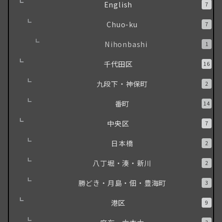
English
7
Chuo-ku
7
Nihonbashi
1
千代田区
16
九段下・神保町
2
番町
14
中央区
7
日本橋
2
八丁堀・湊・新川
2
勝どき・月島・佃・豊海町
3
港区
9