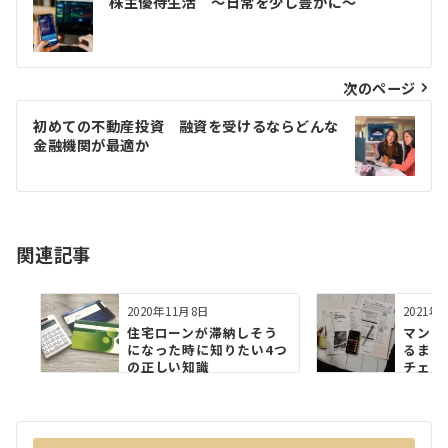
株主優待生活 ～日常を少し豊かに～
稿
ナ
ビ
次のページ
ゲ
初めての不動産投資 融資を受けるならどんな
金融機関が最適か
ー
シ
ョ
関連記事
ン
2020年11月8日
2021年
住宅ローンが滞納しそう
マンシ
になった時に知りたい4つ
るまえ
の正しい知識
チェッ