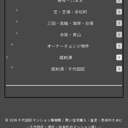
麻布・六本木
3
芝・芝浦・浜松町
1
三田・高輪・海岸・台場
3
赤坂・青山
2
オーナーチェンジ物件
5
成約済
3
成約済：千代田区
3
© 2026
千代田区マンション情報館｜賢い住宅購入・査定・売却のために
・千代田区・港区・中央区のマンション探し・