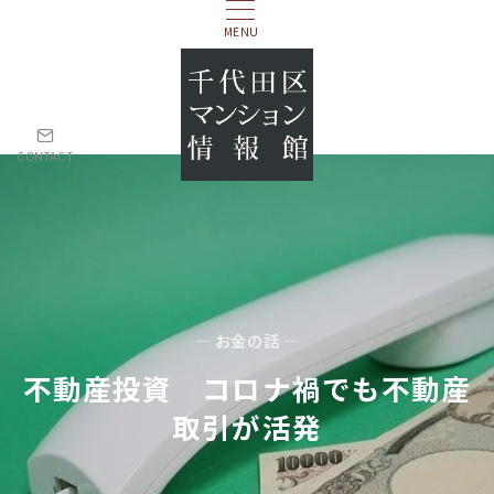
MENU
CONTACT
— お金の話 —
不動産投資 コロナ禍でも不動産
取引が活発