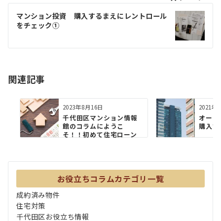
ゲ
マンション投資 購入するまえにレントロール
をチェック①
ー
シ
ョ
関連記事
ン
2023年8月16日
2021年
千代田区マンション情報
オーナ
館のコラムにようこ
購入す
そ！！初めて住宅ローン
を組む際に...
お役立ちコラムカテゴリ一覧
成約済み物件
住宅対策
千代田区お役立ち情報