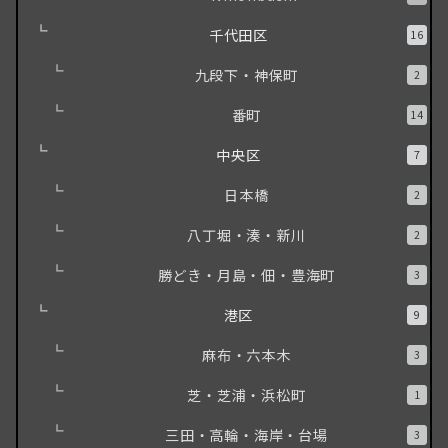
千代田区
16
九段下・神保町
2
番町
14
中央区
7
日本橋
2
八丁堀・湊・新川
2
勝どき・月島・佃・豊海町
3
港区
9
麻布・六本木
3
芝・芝浦・浜松町
1
三田・高輪・海岸・台場
3