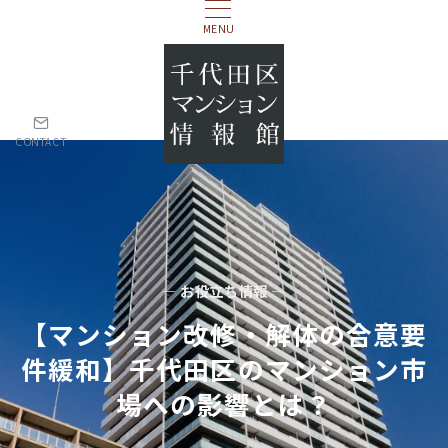
MENU
CONTACT
— お役立ち情報 —
【マンション改修・解体の合意要
件緩和】千代田区のマンション市
場への影響とは？