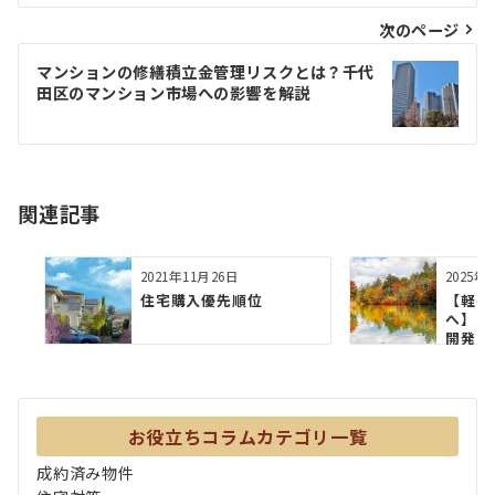
ビ
次のページ
ゲ
マンションの修繕積立金管理リスクとは？千代
田区のマンション市場への影響を解説
ー
シ
ョ
関連記事
ン
2021年11月26日
2025年
住宅購入優先順位
【軽井
へ】ホ
開発に
ゾート.
お役立ちコラムカテゴリ一覧
成約済み物件