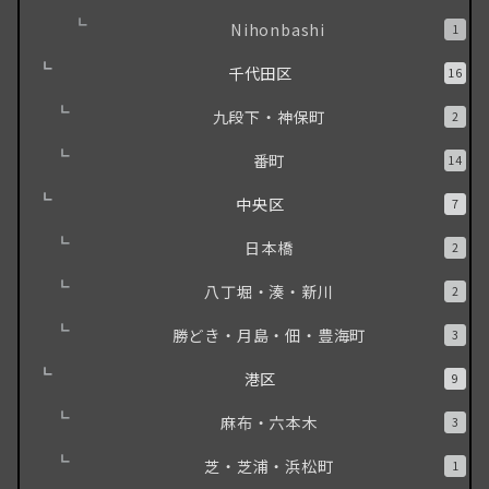
Nihonbashi
1
千代田区
16
九段下・神保町
2
番町
14
中央区
7
日本橋
2
八丁堀・湊・新川
2
勝どき・月島・佃・豊海町
3
港区
9
麻布・六本木
3
芝・芝浦・浜松町
1