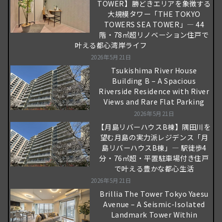
TOWER】勝どきエリアを象徴する
大規模タワー「THE TOKYO
TOWERS SEA TOWER」― 44
階・78㎡超リノベーション住戸で
叶える都心湾岸ライフ
2026年5月21日
Tsukishima River House
Building B – A Spacious
Riverside Residence with River
Views and Rare Flat Parking
2026年5月21日
【月島リバーハウスB棟】隅田川を
望む月島の実力派レジデンス「月
島リバーハウスB棟」― 駅徒歩4
分・76㎡超・平置駐車場付き住戸
で叶える豊かな都心生活
2026年5月21日
Brillia The Tower Tokyo Yaesu
Avenue – A Seismic-Isolated
Landmark Tower Within