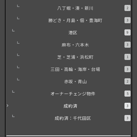
八丁堀・湊・新川
2
勝どき・月島・佃・豊海町
3
港区
9
麻布・六本木
3
芝・芝浦・浜松町
1
三田・高輪・海岸・台場
3
赤坂・青山
2
オーナーチェンジ物件
5
成約済
3
成約済：千代田区
3