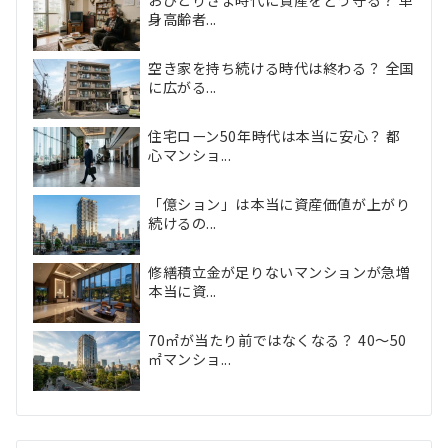
おひとりさま時代に資産をどう守る？ 単
身高齢者...
空き家を持ち続ける時代は終わる？ 全国
に広がる...
住宅ローン50年時代は本当に安心？ 都
心マンショ...
「億ション」は本当に資産価値が上がり
続けるの...
修繕積立金が足りないマンションが急増
本当に資...
70㎡が当たり前ではなくなる？ 40〜50
㎡マンショ...