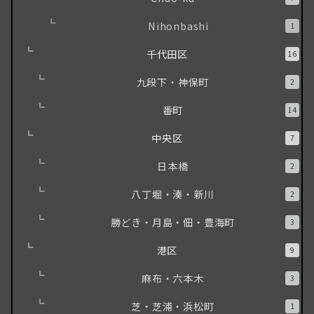
Nihonbashi
1
千代田区
16
九段下・神保町
2
番町
14
中央区
7
日本橋
2
八丁堀・湊・新川
2
勝どき・月島・佃・豊海町
3
港区
9
麻布・六本木
3
芝・芝浦・浜松町
1