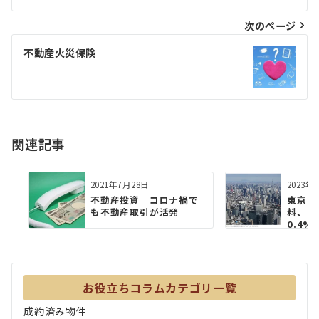
ナ
ビ
次のページ
ゲ
不動産火災保険
ー
シ
ョ
関連記事
ン
2021年7月28日
2023年
不動産投資 コロナ禍で
東京2
も不動産取引が活発
料、9
0.4%
お役立ちコラムカテゴリ一覧
成約済み物件