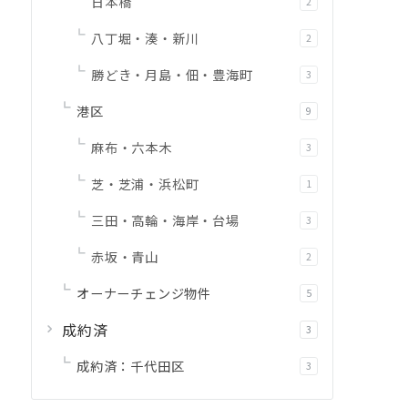
日本橋
2
八丁堀・湊・新川
2
勝どき・月島・佃・豊海町
3
港区
9
麻布・六本木
3
芝・芝浦・浜松町
1
三田・高輪・海岸・台場
3
赤坂・青山
2
オーナーチェンジ物件
5
成約済
3
成約済：千代田区
3