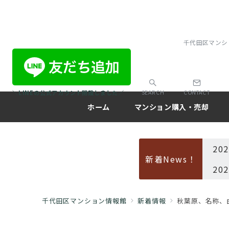
千代田区マンシ
＼LINEの公式アカウント開設しました／
SEARCH
CONTACT
ホーム
マンション購入・売却
20
新着News！
20
千代田区マンション情報館
新着情報
秋葉原、名称、