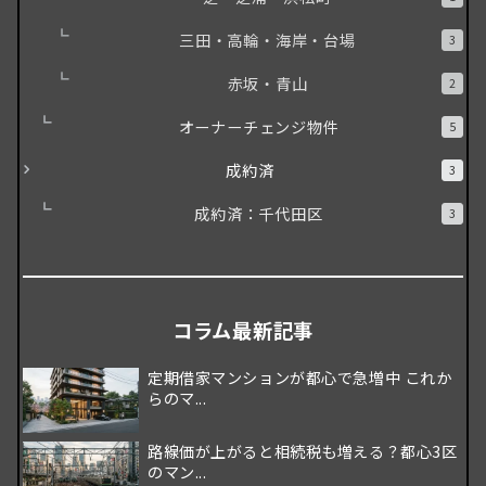
三田・高輪・海岸・台場
3
赤坂・青山
2
オーナーチェンジ物件
5
成約済
3
成約済：千代田区
3
コラム最新記事
定期借家マンションが都心で急増中 これか
らのマ...
路線価が上がると相続税も増える？都心3区
のマン...