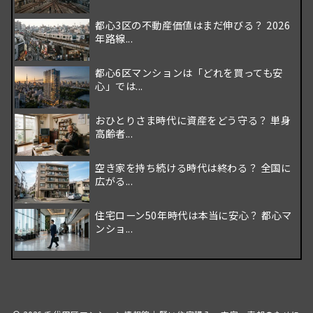
都心3区の不動産価値はまだ伸びる？ 2026
年路線...
都心6区マンションは「どれを買っても安
心」では...
おひとりさま時代に資産をどう守る？ 単身
高齢者...
空き家を持ち続ける時代は終わる？ 全国に
広がる...
住宅ローン50年時代は本当に安心？ 都心マ
ンショ...