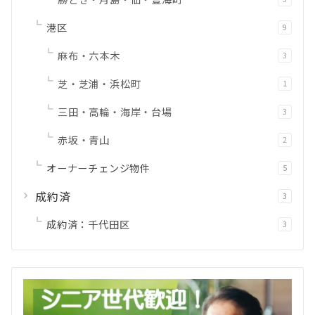
港区
9
麻布・六本木
3
芝・芝浦・浜松町
1
三田・高輪・海岸・台場
3
赤坂・青山
2
オーナーチェンジ物件
5
成約済
3
成約済：千代田区
3