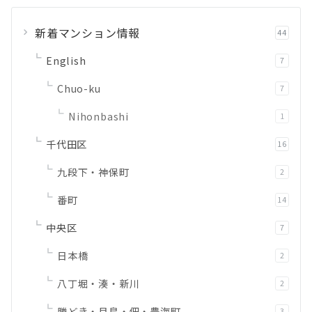
新着マンション情報
44
English
7
Chuo-ku
7
Nihonbashi
1
千代田区
16
九段下・神保町
2
番町
14
中央区
7
日本橋
2
八丁堀・湊・新川
2
勝どき・月島・佃・豊海町
3