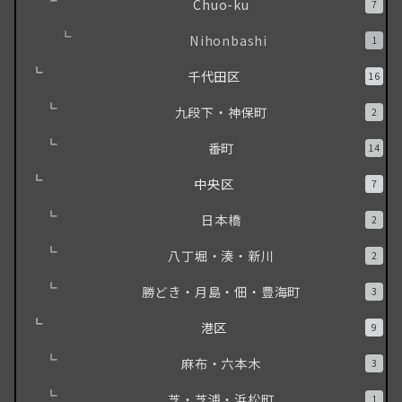
Chuo-ku
7
Nihonbashi
1
千代田区
16
九段下・神保町
2
番町
14
中央区
7
日本橋
2
八丁堀・湊・新川
2
勝どき・月島・佃・豊海町
3
港区
9
麻布・六本木
3
芝・芝浦・浜松町
1