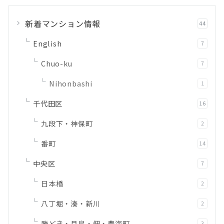
新着マンション情報
44
English
7
Chuo-ku
7
Nihonbashi
1
千代田区
16
九段下・神保町
2
番町
14
中央区
7
日本橋
2
八丁堀・湊・新川
2
勝どき・月島・佃・豊海町
3