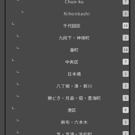
Chuo-ku
7
Nihonbashi
1
千代田区
16
九段下・神保町
2
番町
14
中央区
7
日本橋
2
八丁堀・湊・新川
2
勝どき・月島・佃・豊海町
3
港区
9
麻布・六本木
3
芝・芝浦・浜松町
1