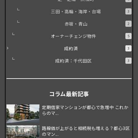
三田・高輪・海岸・台場
3
赤坂・青山
2
オーナーチェンジ物件
5
成約済
3
成約済：千代田区
3
コラム最新記事
定期借家マンションが都心で急増中 これか
らのマ...
路線価が上がると相続税も増える？都心3区
のマン...