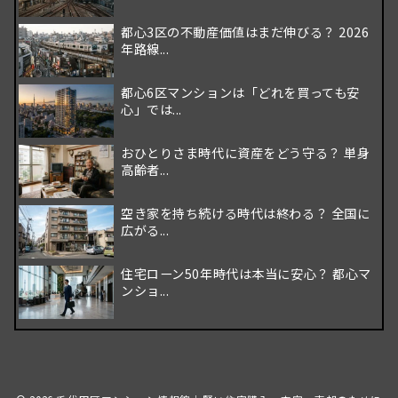
都心3区の不動産価値はまだ伸びる？ 2026
年路線...
都心6区マンションは「どれを買っても安
心」では...
おひとりさま時代に資産をどう守る？ 単身
高齢者...
空き家を持ち続ける時代は終わる？ 全国に
広がる...
住宅ローン50年時代は本当に安心？ 都心マ
ンショ...