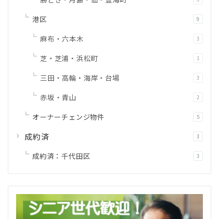
港区
9
麻布・六本木
3
芝・芝浦・浜松町
1
三田・高輪・海岸・台場
3
赤坂・青山
2
オーナーチェンジ物件
5
成約済
3
成約済：千代田区
3