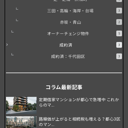
三田・高輪・海岸・台場
3
赤坂・青山
2
オーナーチェンジ物件
5
成約済
3
成約済：千代田区
3
コラム最新記事
定期借家マンションが都心で急増中 これか
らのマ...
路線価が上がると相続税も増える？都心3区
のマン...