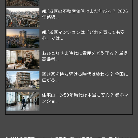
都心3区の不動産価値はまだ伸びる？ 2026
年路線...
都心6区マンションは「どれを買っても安
心」では...
おひとりさま時代に資産をどう守る？ 単身
高齢者...
空き家を持ち続ける時代は終わる？ 全国に
広がる...
住宅ローン50年時代は本当に安心？ 都心マ
ンショ...