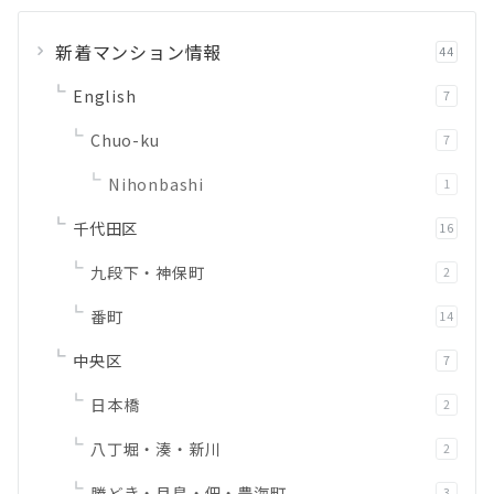
新着マンション情報
44
English
7
Chuo-ku
7
Nihonbashi
1
千代田区
16
九段下・神保町
2
番町
14
中央区
7
日本橋
2
八丁堀・湊・新川
2
勝どき・月島・佃・豊海町
3