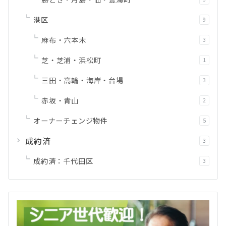
港区
9
麻布・六本木
3
芝・芝浦・浜松町
1
三田・高輪・海岸・台場
3
赤坂・青山
2
オーナーチェンジ物件
5
成約済
3
成約済：千代田区
3