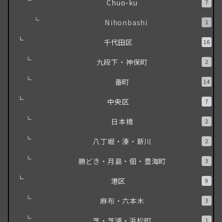
Chuo-ku
7
Nihonbashi
1
千代田区
16
九段下・神保町
2
番町
14
中央区
7
日本橋
2
八丁堀・湊・新川
2
勝どき・月島・佃・豊海町
3
港区
9
麻布・六本木
3
芝・芝浦・浜松町
1