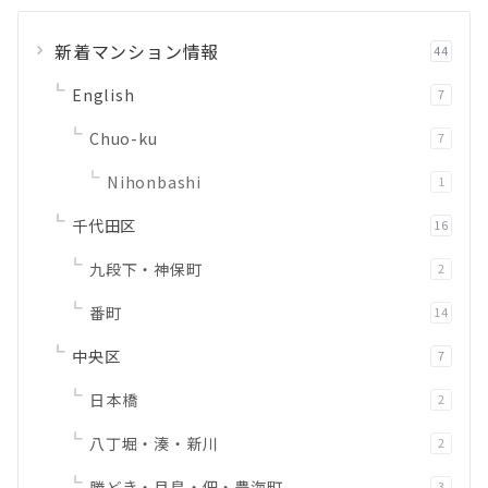
新着マンション情報
44
English
7
Chuo-ku
7
Nihonbashi
1
千代田区
16
九段下・神保町
2
番町
14
中央区
7
日本橋
2
八丁堀・湊・新川
2
勝どき・月島・佃・豊海町
3