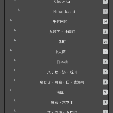
Chuo-ku
7
Nihonbashi
1
千代田区
16
九段下・神保町
2
番町
14
中央区
7
日本橋
2
八丁堀・湊・新川
2
勝どき・月島・佃・豊海町
3
港区
9
麻布・六本木
3
芝・芝浦・浜松町
1