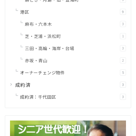
港区
9
麻布・六本木
3
芝・芝浦・浜松町
1
三田・高輪・海岸・台場
3
赤坂・青山
2
オーナーチェンジ物件
5
成約済
3
成約済：千代田区
3