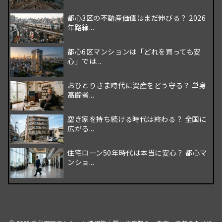
都心3区の不動産価値はまだ伸びる？ 2026
年路線...
都心6区マンションは「どれを買っても安
心」では...
おひとりさま時代に資産をどう守る？ 単身
高齢者...
空き家を持ち続ける時代は終わる？ 全国に
広がる...
住宅ローン50年時代は本当に安心？ 都心マ
ンショ...