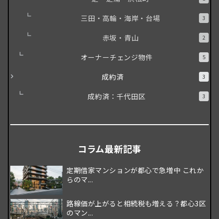
三田・高輪・海岸・台場
3
赤坂・青山
2
オーナーチェンジ物件
5
成約済
3
成約済：千代田区
3
コラム最新記事
定期借家マンションが都心で急増中 これか
らのマ...
路線価が上がると相続税も増える？都心3区
のマン...