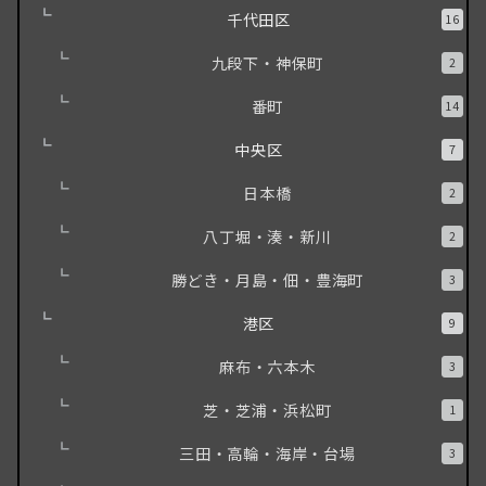
千代田区
16
九段下・神保町
2
番町
14
中央区
7
日本橋
2
八丁堀・湊・新川
2
勝どき・月島・佃・豊海町
3
港区
9
麻布・六本木
3
芝・芝浦・浜松町
1
三田・高輪・海岸・台場
3