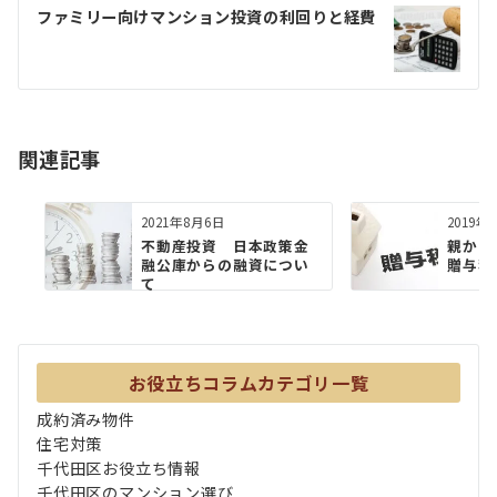
ゲ
ファミリー向けマンション投資の利回りと経費
ー
シ
ョ
関連記事
ン
2021年8月6日
2019年
不動産投資 日本政策金
親か
融公庫からの融資につい
贈与税
て
お役立ちコラムカテゴリ一覧
成約済み物件
住宅対策
千代田区お役立ち情報
千代田区のマンション選び