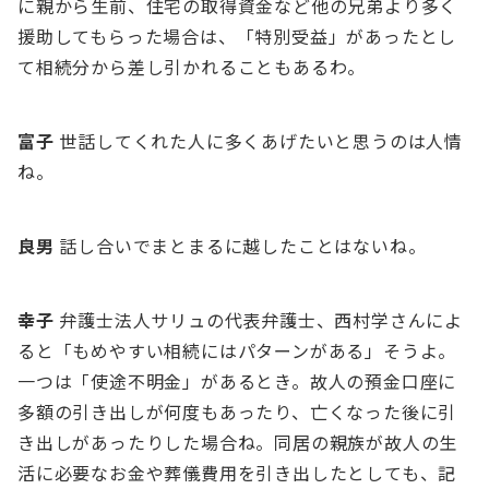
に親から⽣前、住宅の取得資⾦など他の兄弟より多く
援助してもらった場合は、「特別受益」があったとし
て相続分から差し引かれることもあるわ。
富⼦
世話してくれた⼈に多くあげたいと思うのは⼈情
ね。
良男
話し合いでまとまるに越したことはないね。
幸⼦
弁護⼠法⼈サリュの代表弁護⼠、⻄村学さんによ
ると「もめやすい相続にはパターンがある」そうよ。
⼀つは「使途不明⾦」があるとき。故⼈の預⾦⼝座に
多額の引き出しが何度もあったり、亡くなった後に引
き出しがあったりした場合ね。同居の親族が故⼈の⽣
活に必要なお⾦や葬儀費⽤を引き出したとしても、記