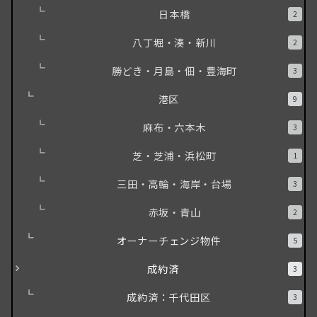
日本橋
2
八丁堀・湊・新川
2
勝どき・月島・佃・豊海町
3
港区
9
麻布・六本木
3
芝・芝浦・浜松町
1
三田・高輪・海岸・台場
3
赤坂・青山
2
オーナーチェンジ物件
5
成約済
3
成約済：千代田区
3