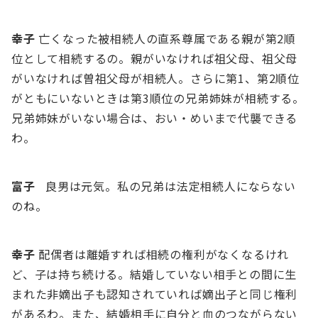
幸⼦
亡くなった被相続⼈の直系尊属である親が第2順
位として相続するの。親がいなければ祖⽗⺟、祖⽗⺟
がいなければ曽祖⽗⺟が相続⼈。さらに第1、第2順位
がともにいないときは第3順位の兄弟姉妹が相続する。
兄弟姉妹がいない場合は、おい・めいまで代襲できる
わ。
富⼦
良男は元気。私の兄弟は法定相続⼈にならない
のね。
幸⼦
配偶者は離婚すれば相続の権利がなくなるけれ
ど、⼦は持ち続ける。結婚していない相⼿との間に⽣
まれた⾮嫡出⼦も認知されていれば嫡出⼦と同じ権利
があるわ。また、結婚相⼿に⾃分と⾎のつながらない