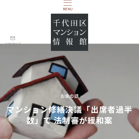
MENU
CONTACT
— お金の話 —
マンション修繕決議「出席者過半
数」で 法制審が緩和案