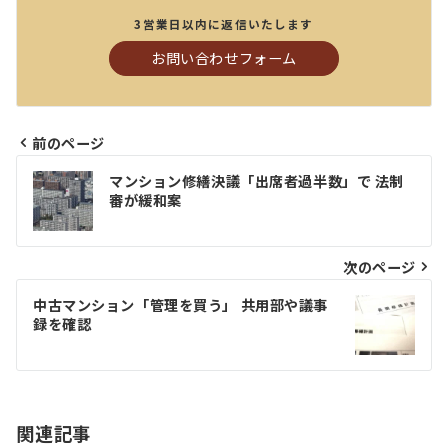
3営業日以内に返信いたします
お問い合わせフォーム
前のページ
投
マンション修繕決議「出席者過半数」で 法制
稿
審が緩和案
ナ
ビ
次のページ
ゲ
中古マンション「管理を買う」 共⽤部や議事
録を確認
ー
シ
ョ
関連記事
ン