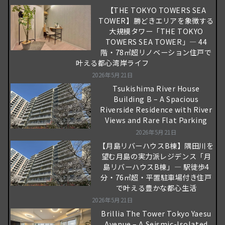
【THE TOKYO TOWERS SEA
TOWER】勝どきエリアを象徴する
大規模タワー「THE TOKYO
TOWERS SEA TOWER」― 44
階・78㎡超リノベーション住戸で
叶える都心湾岸ライフ
2026年5月21日
Tsukishima River House
Building B – A Spacious
Riverside Residence with River
Views and Rare Flat Parking
2026年5月21日
【月島リバーハウスB棟】隅田川を
望む月島の実力派レジデンス「月
島リバーハウスB棟」― 駅徒歩4
分・76㎡超・平置駐車場付き住戸
で叶える豊かな都心生活
2026年5月21日
Brillia The Tower Tokyo Yaesu
Avenue – A Seismic-Isolated