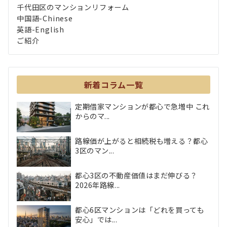
千代田区のマンションリフォーム
中国語-Chinese
英語-English
ご紹介
新着コラム一覧
定期借家マンションが都心で急増中 これ
からのマ...
路線価が上がると相続税も増える？都心
3区のマン...
都心3区の不動産価値はまだ伸びる？
2026年路線...
都心6区マンションは「どれを買っても
安心」では...