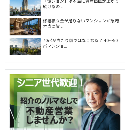
「億ション」は本当に資産価値が上がり
続けるの...
修繕積立金が足りないマンションが急増
本当に資...
70㎡が当たり前ではなくなる？ 40〜50
㎡マンショ...