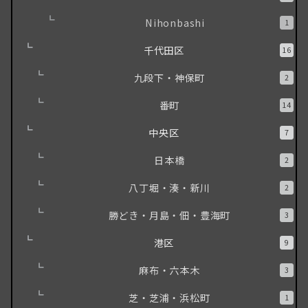
Nihonbashi
1
千代田区
16
九段下・神保町
2
番町
14
中央区
7
日本橋
2
八丁堀・湊・新川
2
勝どき・月島・佃・豊海町
3
港区
9
麻布・六本木
3
芝・芝浦・浜松町
1