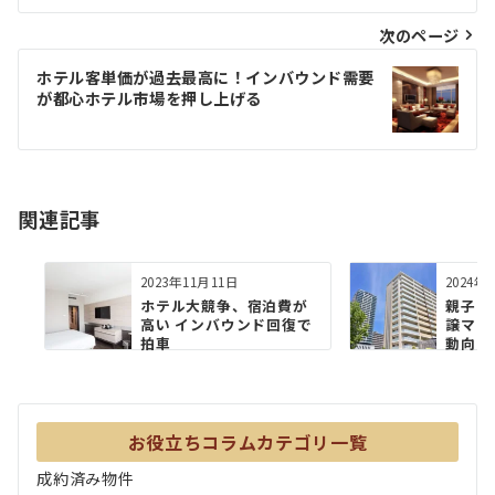
ナ
ビ
次のページ
ゲ
ホテル客単価が過去最高に！インバウンド需要
が都心ホテル市場を押し上げる
ー
シ
ョ
関連記事
ン
2023年11月11日
2024年
ホテル⼤競争、宿泊費が
親子の
⾼い インバウンド回復で
譲マン
拍⾞
動向
お役立ちコラムカテゴリ一覧
成約済み物件