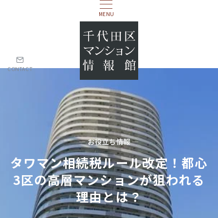
MENU
CONTACT
— お役立ち情報 —
タワマン相続税ルール改定！都心
3区の高層マンションが狙われる
理由とは？