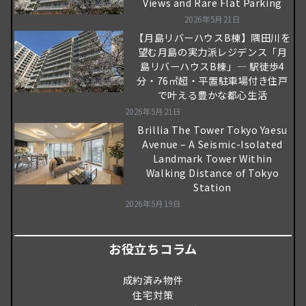
Views and Rare Flat Parking
2026年5月21日
【月島リバーハウスB棟】隅田川を
望む月島の実力派レジデンス「月
島リバーハウスB棟」― 駅徒歩4
分・76㎡超・平置駐車場付き住戸
で叶える豊かな都心生活
2026年5月21日
Brillia The Tower Tokyo Yaesu
Avenue – A Seismic-Isolated
Landmark Tower Within
Walking Distance of Tokyo
Station
2026年5月19日
お役立ちコラム
成約済み物件
住宅対策