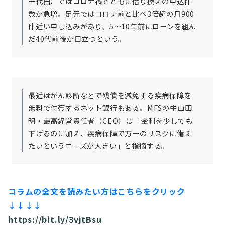
千代田）ではコロナ禍とともに借り換えの申込件
数が急増。足元ではコロナ前と比べ3倍超の月900
件近い申し込みがあり、5～10年前にローンを組ん
だ40代前後が目立つという。
最近はがん診断などで残債を減免する疾病保障を
無料で付帯するネット銀行もある。MFSの中山田
明・最高経営責任者（CEO）は「金利を少しでも
下げるのに加え、疾病保障で万一のリスクに備え
たいというニーズが大きい」と指摘する。
コラムの全文を読みたい方はこちらをクリック
↓↓↓↓
https://bit.ly/3vjtBsu