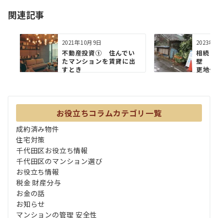
ョ
関連記事
ン
2021年10月9日
2023年
不動産投資① 住んでい
相続し
たマンションを賃貸に出
壁 登
すとき
更地化
お役立ちコラムカテゴリ一覧
成約済み物件
住宅対策
千代田区お役立ち情報
千代田区のマンション選び
お役立ち情報
税金 財産分与
お金の話
お知らせ
マンションの管理 安全性