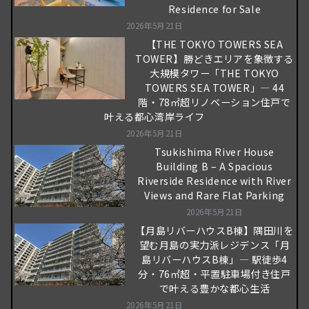
Residence for Sale
2026年5月21日
【THE TOKYO TOWERS SEA
TOWER】勝どきエリアを象徴する
大規模タワー「THE TOKYO
TOWERS SEA TOWER」― 44
階・78㎡超リノベーション住戸で
叶える都心湾岸ライフ
2026年5月21日
Tsukishima River House
Building B – A Spacious
Riverside Residence with River
Views and Rare Flat Parking
2026年5月21日
【月島リバーハウスB棟】隅田川を
望む月島の実力派レジデンス「月
島リバーハウスB棟」― 駅徒歩4
分・76㎡超・平置駐車場付き住戸
で叶える豊かな都心生活
2026年5月21日