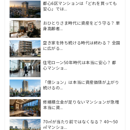
都心6区マンションは「どれを買っても
安心」では...
おひとりさま時代に資産をどう守る？ 単
身高齢者...
空き家を持ち続ける時代は終わる？ 全国
に広がる...
住宅ローン50年時代は本当に安心？ 都
心マンショ...
「億ション」は本当に資産価値が上がり
続けるの...
修繕積立金が足りないマンションが急増
本当に資...
70㎡が当たり前ではなくなる？ 40〜50
㎡マンショ...