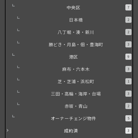
中央区
7
日本橋
2
八丁堀・湊・新川
2
勝どき・月島・佃・豊海町
3
港区
9
麻布・六本木
3
芝・芝浦・浜松町
1
三田・高輪・海岸・台場
3
赤坂・青山
2
オーナーチェンジ物件
5
成約済
3