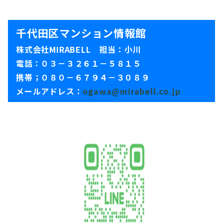
千代田区マンション情報館
株式会社MIRABELL 担当：小川
電話：０３－３２６１－５８１５
携帯；０８０－６７９４－３０８９
メールアドレス：
ogawa@mirabell.co.jp