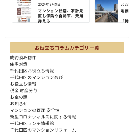
2024年3月9日
2025年
マンション転居、家計見
地価上
直し保険や自動車、費用
──富
抑える
「持続
お役立ちコラムカテゴリ一覧
成約済み物件
住宅対策
千代田区お役立ち情報
千代田区のマンション選び
お役立ち情報
税金 財産分与
お金の話
お知らせ
マンションの管理 安全性
新型コロナウィルスに関する情報
千代田区ランチ情報館
千代田区のマンションリフォーム