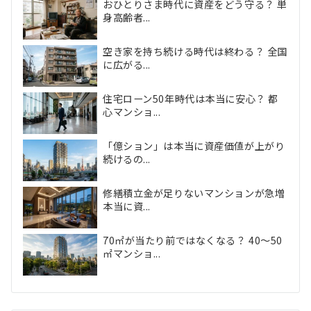
おひとりさま時代に資産をどう守る？ 単
身高齢者...
空き家を持ち続ける時代は終わる？ 全国
に広がる...
住宅ローン50年時代は本当に安心？ 都
心マンショ...
「億ション」は本当に資産価値が上がり
続けるの...
修繕積立金が足りないマンションが急増
本当に資...
70㎡が当たり前ではなくなる？ 40〜50
㎡マンショ...