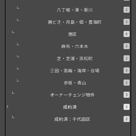
八丁堀・湊・新川
2
勝どき・月島・佃・豊海町
3
港区
9
麻布・六本木
3
芝・芝浦・浜松町
1
三田・高輪・海岸・台場
3
赤坂・青山
2
オーナーチェンジ物件
5
成約済
3
成約済：千代田区
3