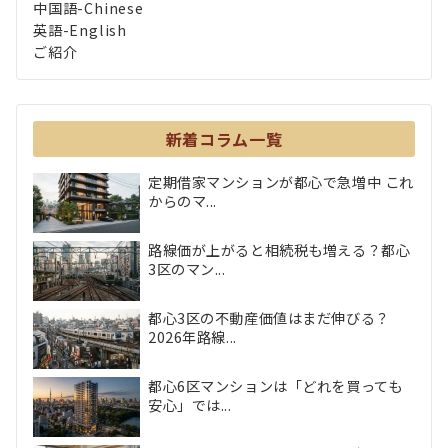
中国語-Chinese
英語-English
ご紹介
新着コラム一覧
定期借家マンションが都心で急増中 これ
からのマ...
路線価が上がると相続税も増える？都心
3区のマン...
都心3区の不動産価値はまだ伸びる？
2026年路線...
都心6区マンションは「どれを買っても
安心」では...