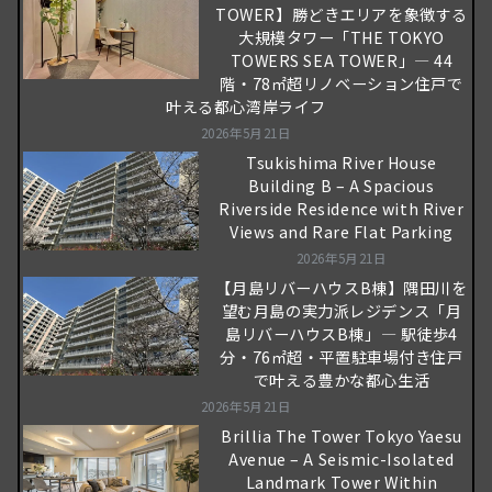
TOWER】勝どきエリアを象徴する
大規模タワー「THE TOKYO
TOWERS SEA TOWER」― 44
階・78㎡超リノベーション住戸で
叶える都心湾岸ライフ
2026年5月21日
Tsukishima River House
Building B – A Spacious
Riverside Residence with River
Views and Rare Flat Parking
2026年5月21日
【月島リバーハウスB棟】隅田川を
望む月島の実力派レジデンス「月
島リバーハウスB棟」― 駅徒歩4
分・76㎡超・平置駐車場付き住戸
で叶える豊かな都心生活
2026年5月21日
Brillia The Tower Tokyo Yaesu
Avenue – A Seismic-Isolated
Landmark Tower Within