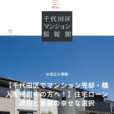
MENU
CONTACT
— お役立ち情報 —
【千代田区でマンション売却・購
入を検討中の方へ！】住宅ローン
減税と家族の幸せな選択