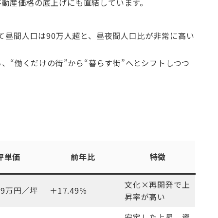
不動産価格の底上げにも直結しています。
して昼間人口は90万人超と、昼夜間人口比が非常に高い
ち、“働くだけの街”から“暮らす街”へとシフトしつつ
坪単価
前年比
特徴
文化×再開発で上
049万円／坪
＋17.49％
昇率が高い
安定した上昇、資