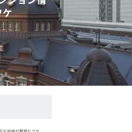
ワケ
区の地価が堅調なワケ