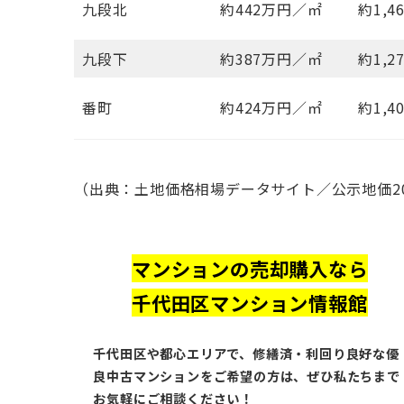
九段北
約442万円／㎡
約1,
九段下
約387万円／㎡
約1,
番町
約424万円／㎡
約1,
（出典：土地価格相場データサイト／公示地価20
マンションの売却購入なら
千代田区マンション情報館
千代田区や都心エリアで、修繕済・利回り良好な優
良中古マンションをご希望の方は、ぜひ私たちまで
お気軽にご相談ください！