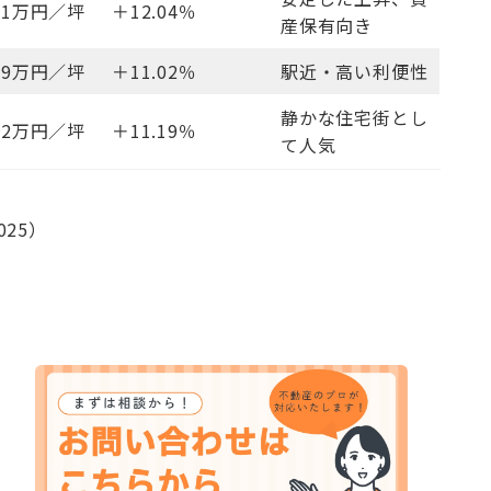
461万円／坪
＋12.04％
産保有向き
279万円／坪
＋11.02％
駅近・高い利便性
静かな住宅街とし
402万円／坪
＋11.19％
て人気
25）