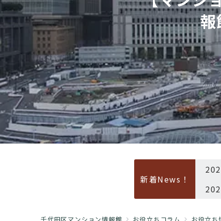
報
20
新着News！
20
千代田区マンション情報館
お役立ちコラム
お役立ち