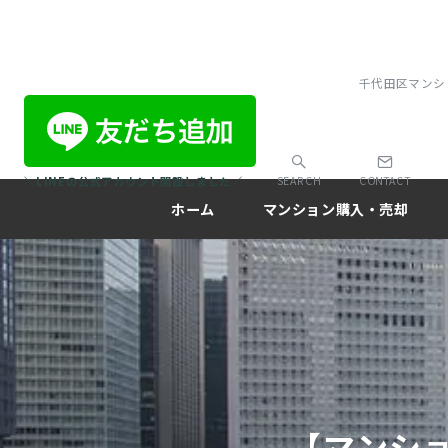
千代田区マンシ
＼LINEの公式アカウント開設しました／
SEARCH
CONTACT
ホーム
マンション購入・売却
【マンシ