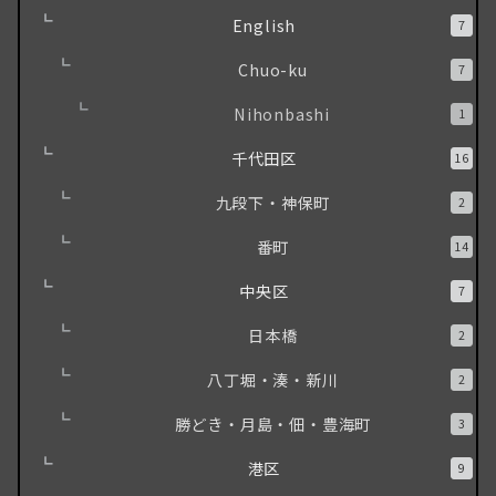
English
7
Chuo-ku
7
Nihonbashi
1
千代田区
16
九段下・神保町
2
番町
14
中央区
7
日本橋
2
八丁堀・湊・新川
2
勝どき・月島・佃・豊海町
3
港区
9