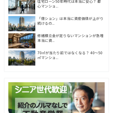
住宅ローン50年時代は本当に安心？ 都
心マンショ...
「億ション」は本当に資産価値が上がり
続けるの...
修繕積立金が足りないマンションが急増
本当に資...
70㎡が当たり前ではなくなる？ 40〜50
㎡マンショ...