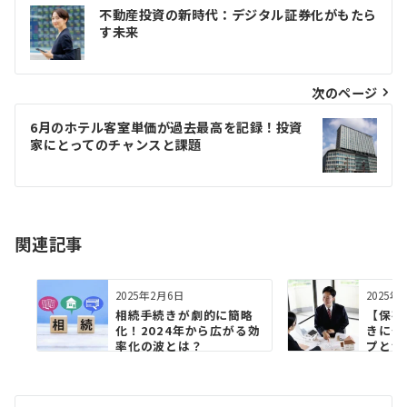
投
不動産投資の新時代：デジタル証券化がもたら
稿
す未来
ナ
ビ
次のページ
ゲ
6月のホテル客室単価が過去最高を記録！投資
家にとってのチャンスと課題
ー
シ
ョ
関連記事
ン
2025年2月6日
2025年
相続手続きが劇的に簡略
【保存
化！2024年から広がる効
きにや
率化の波とは？
プと注
って...