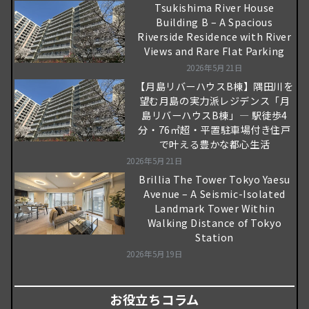
Tsukishima River House
Building B – A Spacious
Riverside Residence with River
Views and Rare Flat Parking
2026年5月21日
【月島リバーハウスB棟】隅田川を
望む月島の実力派レジデンス「月
島リバーハウスB棟」― 駅徒歩4
分・76㎡超・平置駐車場付き住戸
で叶える豊かな都心生活
2026年5月21日
Brillia The Tower Tokyo Yaesu
Avenue – A Seismic-Isolated
Landmark Tower Within
Walking Distance of Tokyo
Station
2026年5月19日
お役立ちコラム