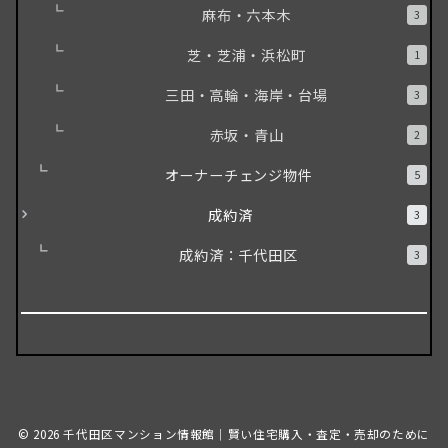
麻布・六本木
3
芝・芝浦・浜松町
1
三田・高輪・海岸・台場
3
赤坂・青山
2
オーナーチェンジ物件
5
成約済
3
成約済：千代田区
3
© 2026
千代田区マンション情報館｜賢い住宅購入・査定・売却のために