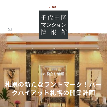
MENU
CONTACT
— お役立ち情報 —
札幌の新たなランドマーク！パー
クハイアット札幌の開業計画