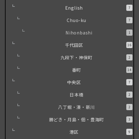
English
7
Chuo-ku
7
Nihonbashi
1
千代田区
16
九段下・神保町
2
番町
14
中央区
7
日本橋
2
八丁堀・湊・新川
2
勝どき・月島・佃・豊海町
3
港区
9