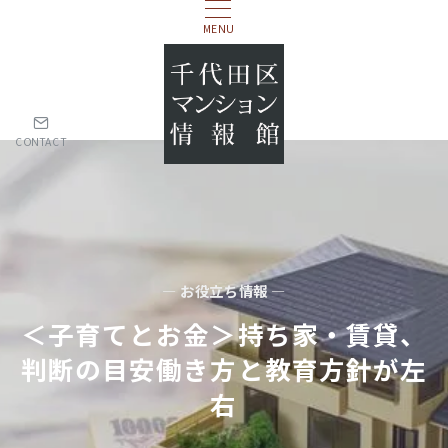
MENU
CONTACT
— お役立ち情報 —
＜⼦育てとお⾦＞持ち家・賃貸、
判断の⽬安働き⽅と教育⽅針が左
右