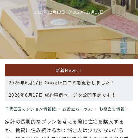
2023年12月13日
2023年12月13日
新着News！
2026年6月17日 Google口コミを更新しました！
2026年6月17日 成約事例ページを公開予定です！
千代田区マンション情報館
お役立ちコラム
お役立ち情報
＜
家計の⻑期的なプランを考える際に住宅を購⼊する
か、賃貸に住み続けるかで悩む⼈は少なくないだろ