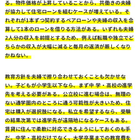
る。物件価格が上昇していることから、共働きの夫婦
が協⼒して住宅ローンを組むケースが増えている。そ
れぞれが1本ずつ契約するペアローンや夫婦の収⼊を合
算して1本のローンを借りる⽅法がある。いずれも夫婦
2⼈分の収⼊を前提とするため、例えば転職や独⽴でど
ちらかの収⼊が⼤幅に減ると毎⽉の返済が厳しくなり
かねない。
教育⽅針を夫婦で擦り合わせておくことも⽋かせな
い。⼦どもが⼩学⽣以下なら、まず中 学・⾼校の進学
先を考える必要がある。公⽴校に進む場合は、無理の
ない通学圏内のところに通う可能性が⼤きいため、住
宅は購⼊が選択肢になる。私⽴を希望するなら、受験
の結果次第では進学先が遠隔地になるケースもある。
賃貸に住んで柔軟に対応できるようにしておくのも⼿
だ。中学・⾼校だけでなく、⼤学卒業までの教育費を