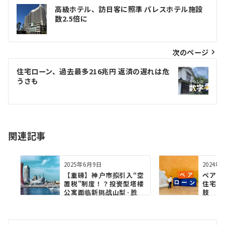
投
⾼級ホテル、訪⽇客に照準 パレスホテル施設
稿
数2.5倍に
ナ
ビ
次のページ
ゲ
住宅ローン、過去最多216兆円 返済の遅れは危
うさも
ー
シ
ョ
関連記事
ン
2025年6月9日
2024年
【重磅】神户市拟引入“空
ペアロ
置税”制度！？投资型塔楼
住宅ロ
公寓面临新挑战山梨·胜
肢
沼...