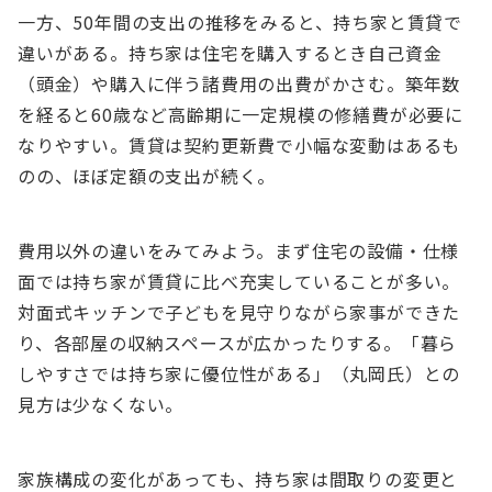
⼀⽅、50年間の⽀出の推移をみると、持ち家と賃貸で
違いがある。持ち家は住宅を購⼊するとき⾃⼰資⾦
（頭⾦）や購⼊に伴う諸費⽤の出費がかさむ。築年数
を経ると60歳など⾼齢期に⼀定規模の修繕費が必要に
なりやすい。賃貸は契約更新費で⼩幅な変動はあるも
のの、ほぼ定額の⽀出が続く。
費⽤以外の違いをみてみよう。まず住宅の設備・仕様
⾯では持ち家が賃貸に⽐べ充実していることが多い。
対⾯式キッチンで⼦どもを⾒守りながら家事ができた
り、各部屋の収納スペースが広かったりする。「暮ら
しやすさでは持ち家に優位性がある」（丸岡⽒）との
⾒⽅は少なくない。
家族構成の変化があっても、持ち家は間取りの変更と