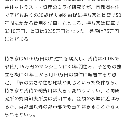
井住友トラスト・資産のミライ研究所が、⾸都圏在住
で⼦どもありの30歳代夫婦を前提に持ち家と賃貸で50
年間にかかる費⽤を試算したところ、持ち家は概算で
8310万円、賃貸は8235万円となった。差額は75万円
にとどまる。
持ち家は5100万円の⼾建てを購⼊し、賃貸は3LDKで
家賃⽉15万円のマンションに30年間住み、⼦どもの独
⽴を機に31年⽬から⽉10万円の物件に転居すると想
定。「家の広さや住む地域が同じといった条件なら、
持ち家と賃貸で総費⽤は⼤きく変わりにくい」と同研
究所の丸岡知夫所⻑は説明する。⾦額の⽔準に差はあ
るが、⾸都圏以外の都市部でも当てはまることが考え
られるという。