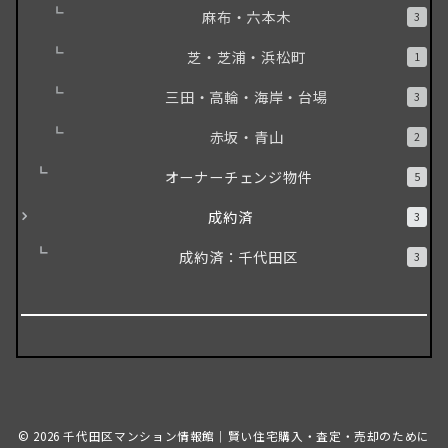
麻布・六本木
3
芝・芝浦・浜松町
1
三田・高輪・海岸・台場
3
赤坂・青山
2
オーナーチェンジ物件
5
成約済
3
成約済：千代田区
3
© 2026
千代田区マンション情報館｜賢い住宅購入・査定・売却のために