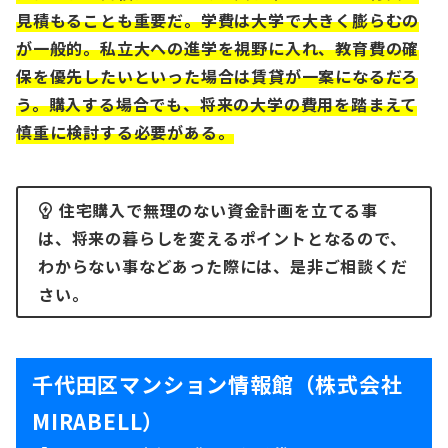
⾒積もることも重要だ。学費は⼤学で⼤きく膨らむの
が⼀般的。私⽴⼤への進学を視野に⼊れ、教育費の確
保を優先したいといった場合は賃貸が⼀案になるだろ
う。購⼊する場合でも、将来の⼤学の費⽤を踏まえて
慎重に検討する必要がある。
住宅購入で無理のない資金計画を立てる事
は、将来の暮らしを変えるポイントとなるので、
わからない事などあった際には、是非ご相談くだ
さい。
千代田区マンション情報館（株式会社
MIRABELL）