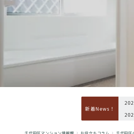
20
新着News！
20
千代田区マンション情報館
お役立ちコラム
千代田区