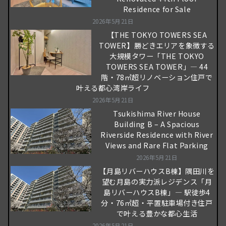
Residence for Sale
2026年5月21日
【THE TOKYO TOWERS SEA
TOWER】勝どきエリアを象徴する
大規模タワー「THE TOKYO
TOWERS SEA TOWER」― 44
階・78㎡超リノベーション住戸で
叶える都心湾岸ライフ
2026年5月21日
Tsukishima River House
Building B – A Spacious
Riverside Residence with River
Views and Rare Flat Parking
2026年5月21日
【月島リバーハウスB棟】隅田川を
望む月島の実力派レジデンス「月
島リバーハウスB棟」― 駅徒歩4
分・76㎡超・平置駐車場付き住戸
で叶える豊かな都心生活
2026年5月21日