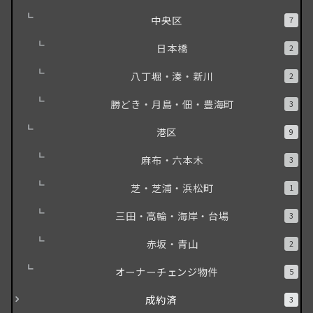
中央区
7
日本橋
2
八丁堀・湊・新川
2
勝どき・月島・佃・豊海町
3
港区
9
麻布・六本木
3
芝・芝浦・浜松町
1
三田・高輪・海岸・台場
3
赤坂・青山
2
オーナーチェンジ物件
5
成約済
3