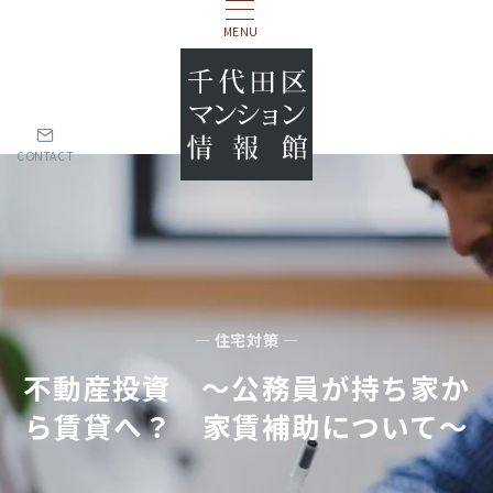
MENU
CONTACT
— 住宅対策 —
不動産投資 ～公務員が持ち家か
ら賃貸へ？ 家賃補助について～