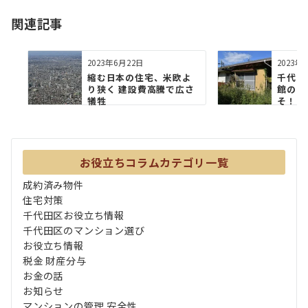
ョ
関連記事
ン
2023年6月22日
2023年
縮む日本の住宅、米欧よ
千代田
り狭く 建設費高騰で広さ
館のコ
犠牲
そ！！
「フリッ
お役立ちコラムカテゴリ一覧
成約済み物件
住宅対策
千代田区お役立ち情報
千代田区のマンション選び
お役立ち情報
税金 財産分与
お金の話
お知らせ
マンションの管理 安全性