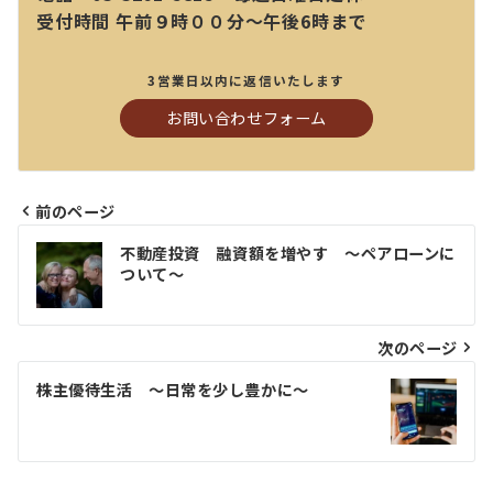
受付時間 午前９時００分～午後6時まで
3営業日以内に返信いたします
お問い合わせフォーム
前のページ
投
不動産投資 融資額を増やす ～ペアローンに
稿
ついて～
ナ
ビ
次のページ
ゲ
株主優待生活 ～日常を少し豊かに～
ー
シ