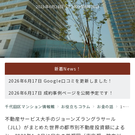
2023年6月28日
2023年6月28日
新着News！
2026年6月17日 Google口コミを更新しました！
2026年6月17日 成約事例ページを公開予定です！
千代田区マンション情報館
お役立ちコラム
お金の話
1~3⽉の不動産投資、⾸都圏が世界2位 緩和継続で妙味
不動産サービス⼤⼿のジョーンズラングラサール
（JLL）がまとめた世界の都市別不動産投資額による