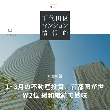
MENU
CONTACT
— お金の話 —
1~3⽉の不動産投資、⾸都圏が世
界2位 緩和継続で妙味