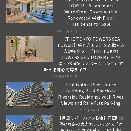
TOWER – A Landmark
Waterfront Tower with a
Renovated 44th Floor
Residence for Sale
2026年5月21日
【THE TOKYO TOWERS SEA
TOWER】勝どきエリアを象徴する
大規模タワー「THE TOKYO
TOWERS SEA TOWER」― 44
階・78㎡超リノベーション住戸で
叶える都心湾岸ライフ
2026年5月21日
Tsukishima River House
Building B – A Spacious
Riverside Residence with River
Views and Rare Flat Parking
2026年5月21日
【月島リバーハウスB棟】隅田川を
望む月島の実力派レジデンス「月
島リバーハウスB棟」― 駅徒歩4