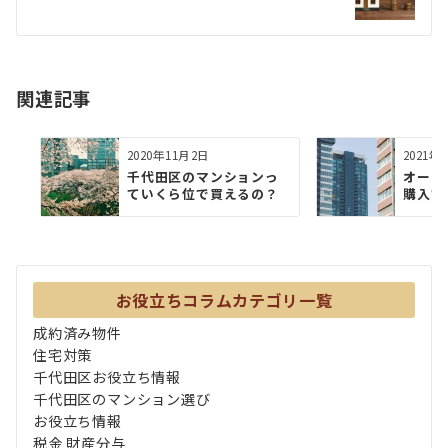
ー
シ
ョ
関連記事
ン
2020年11月2日
2021年
千代田区のマンションっ
オーナ
ていくら位で買えるの？
購入す
お役立ちコラムカテゴリ一覧
成約済み物件
住宅対策
千代田区お役立ち情報
千代田区のマンション選び
お役立ち情報
税金 財産分与