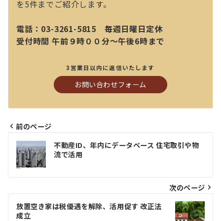
を5件までご紹介します。
電話：03-3261-5815 毎週日曜日定休
受付時間 午前９時００分～午後6時まで
3営業日以内に返信いたします
お問い合わせフォーム
前のページ
投
不動産ID、年内にデータベース 住宅取引や物
稿
流で活⽤
ナ
ビ
次のページ
ゲ
放置空き家は税優遇を解除、活⽤促す 改正法
成⽴