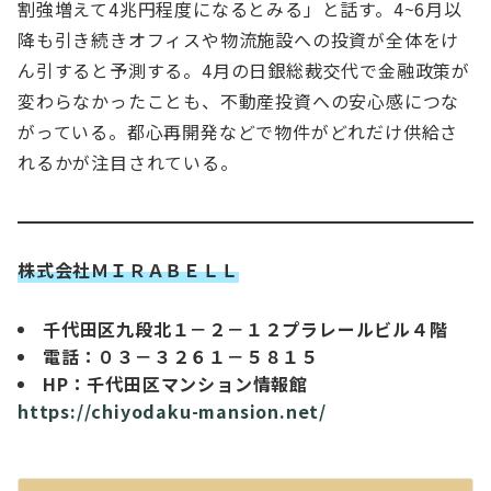
割強増えて4兆円程度になるとみる」と話す。4~6⽉以
降も引き続きオフィスや物流施設への投資が全体をけ
ん引すると予測する。4⽉の⽇銀総裁交代で⾦融政策が
変わらなかったことも、不動産投資への安⼼感につな
がっている。都⼼再開発などで物件がどれだけ供給さ
れるかが注⽬されている。
株式会社ＭＩＲＡＢＥＬＬ
千代田区九段北１－２－１２プラレールビル４階
電話：０３－３２６１－５８１５
HP：千代田区マンション情報館
https://chiyodaku-mansion.net/