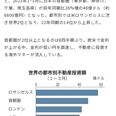
と、2023年1~3⽉に⽇本の⾸都圏（東京都、神奈川、
千葉、埼⽟各県）が前年同期⽐26%増の48億ドル（約
6600億円）となった。都市別では⽶ロサンゼルスに次
ぎ世界2位となり、22年同期の14位から上昇した。
⾸都圏が2位以上となるのは8四半期ぶり。欧⽶で⾦利
が上がる中、⾦利が低い円を調達し、不動産に投資す
る海外マネーが流⼊している。