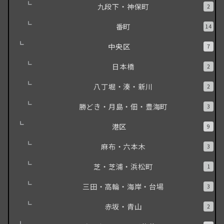
九段下・神保町
2
番町
14
中央区
7
日本橋
2
八丁堀・湊・新川
2
勝どき・月島・佃・豊海町
3
港区
9
麻布・六本木
3
芝・芝浦・浜松町
1
三田・高輪・海岸・台場
3
赤坂・青山
2