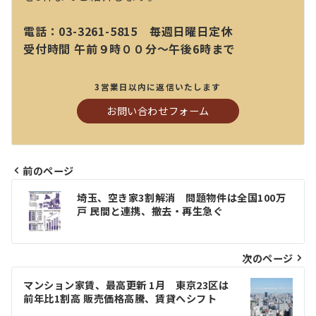
電話：03-3261-5815 毎週日曜日定休
受付時間 午前９時００分～午後6時まで
3営業日以内に返信いたします
お問い合わせフォーム
前のページ
投
埼玉、空き家3割解消 問題物件は全国100万
稿
戸 民間と連携、撤去・再生急ぐ
ナ
ビ
次のページ
ゲ
マンション家賃、最高更新 1月 東京23区は
前年比1割高 販売価格高騰、賃貸へシフト
ー