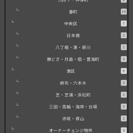
番町
14
中央区
7
日本橋
2
八丁堀・湊・新川
2
勝どき・月島・佃・豊海町
3
港区
9
麻布・六本木
3
芝・芝浦・浜松町
1
三田・高輪・海岸・台場
3
赤坂・青山
2
オーナーチェンジ物件
5