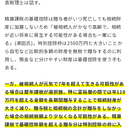
表税理士は話す。
精算課税の基礎控除は贈与者がいつ死亡しても相続財
産に加算しないため「被相続人がかなり高齢で、相続
が近い将来に発生する可能性がある場合も一案にな
る」(清田氏)。特別控除枠は2500万円と大きいことか
ら自宅など比較的多額の財産を無税で贈与するのに利
用し、預金など分けやすい財産は基礎控除を使う手も
ある。
一方、被相続人が元気で7年を超えて生きる可能性があ
る場合は暦年課税が選択肢。特に富裕層の間では年110
万円を超える金額を長期間贈与することで相続財産が
大きく減り、贈与税と相続税の合計が贈与をしなかっ
た場合の相続税額より少なくなる可能性がある。精算
課税で基礎控除額を超える贈与分は特別控除の枠に入