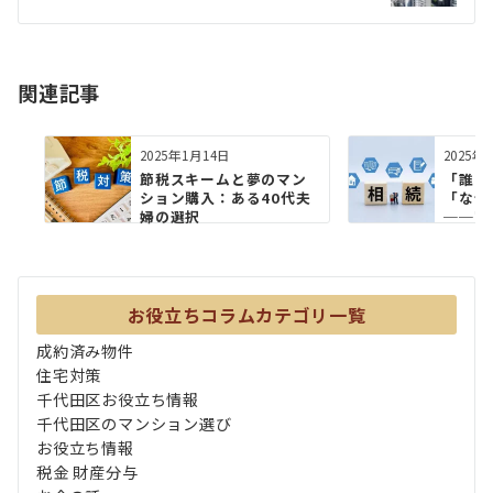
シ
ョ
関連記事
ン
2025年1月14日
2025年
節税スキームと夢のマン
「誰に
ション購入：ある40代夫
「なぜ
婦の選択
──富
動機”..
お役立ちコラムカテゴリ一覧
成約済み物件
住宅対策
千代田区お役立ち情報
千代田区のマンション選び
お役立ち情報
税金 財産分与