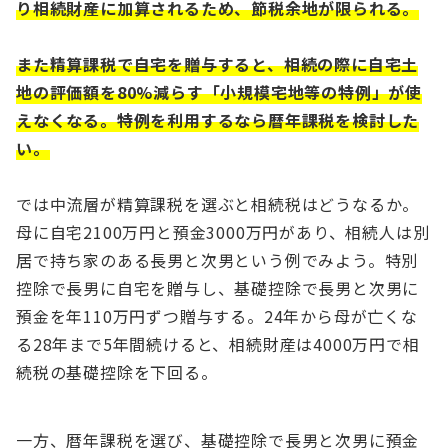
り相続財産に加算されるため、節税余地が限られる。
また精算課税で自宅を贈与すると、相続の際に自宅土
地の評価額を80%減らす「小規模宅地等の特例」が使
えなくなる。特例を利用するなら暦年課税を検討した
い。
では中流層が精算課税を選ぶと相続税はどうなるか。
母に自宅2100万円と預金3000万円があり、相続人は別
居で持ち家のある長男と次男という例でみよう。特別
控除で長男に自宅を贈与し、基礎控除で長男と次男に
預金を年110万円ずつ贈与する。24年から母が亡くな
る28年まで5年間続けると、相続財産は4000万円で相
続税の基礎控除を下回る。
一方、暦年課税を選び、基礎控除で長男と次男に預金