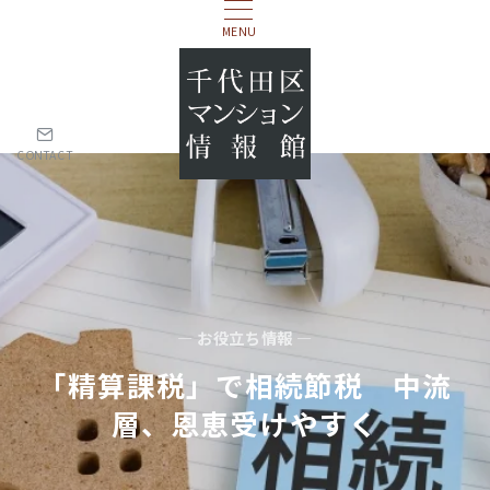
MENU
CONTACT
— お役立ち情報 —
「精算課税」で相続節税 中流
層、恩恵受けやすく