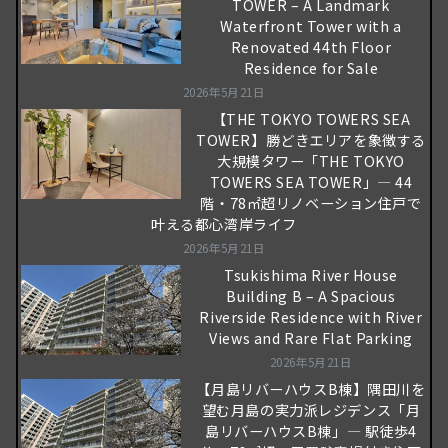
TOWER – A Landmark
Waterfront Tower with a
Renovated 44th Floor
Residence for Sale
2026年5月21日
【THE TOKYO TOWERS SEA
TOWER】勝どきエリアを象徴する
大規模タワー「THE TOKYO
TOWERS SEA TOWER」― 44
階・78㎡超リノベーション住戸で
叶える都心湾岸ライフ
2026年5月21日
Tsukishima River House
Building B – A Spacious
Riverside Residence with River
Views and Rare Flat Parking
2026年5月21日
【月島リバーハウスB棟】隅田川を
望む月島の実力派レジデンス「月
島リバーハウスB棟」― 駅徒歩4