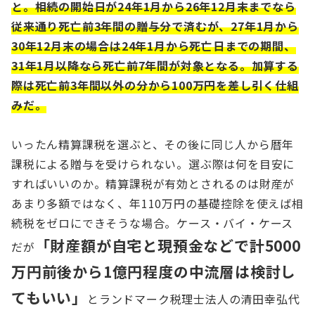
と。相続の開始日が24年1月から26年12月末までなら
従来通り死亡前3年間の贈与分で済むが、27年1月から
30年12月末の場合は24年1月から死亡日までの期間、
31年1月以降なら死亡前7年間が対象となる。加算する
際は死亡前3年間以外の分から100万円を差し引く仕組
みだ。
いったん精算課税を選ぶと、その後に同じ人から暦年
課税による贈与を受けられない。選ぶ際は何を目安に
すればいいのか。精算課税が有効とされるのは財産が
あまり多額ではなく、年110万円の基礎控除を使えば相
続税をゼロにできそうな場合。ケース・バイ・ケース
「財産額が自宅と現預金などで計5000
だが
万円前後から1億円程度の中流層は検討し
てもいい」
とランドマーク税理士法人の清田幸弘代