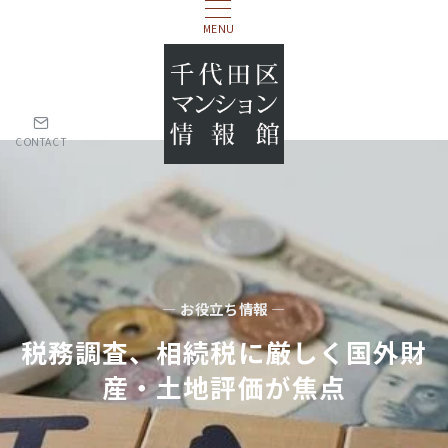
MENU
CONTACT
— お役立ち情報 —
税務調査、相続税に厳しく国外財
産・土地評価が焦点