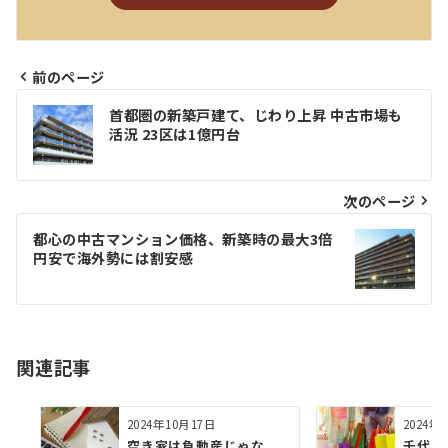
前のページ
投
首都圏の新築戸建て、じわり上昇 中古市場も
稿
活況 23区は1億円台
ナ
ビ
次のページ
ゲ
都心の中古マンション価格、新築時の最大3倍
円安で海外勢には割安感
ー
シ
ョ
関連記事
ン
2024年10月17日
2024年
空き家は負動産じゃな
千代田