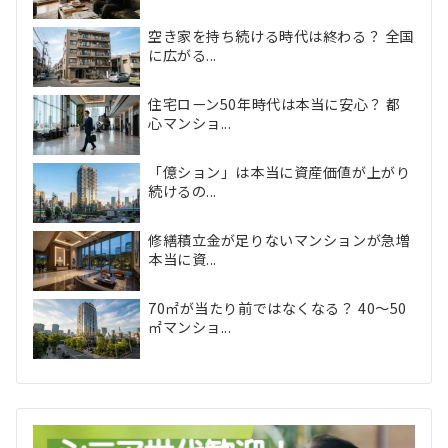
空き家を持ち続ける時代は終わる？ 全国
に広がる...
住宅ローン50年時代は本当に安心？ 都
心マンショ...
「億ション」は本当に資産価値が上がり
続けるの...
修繕積立金が足りないマンションが急増
本当に資...
70㎡が当たり前ではなくなる？ 40〜50
㎡マンショ...