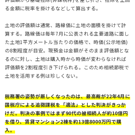
る金額に税率を掛けるなどして算出する。
土地の評価額は通常、路線価に土地の面積を掛けて計
算する。路線価は毎年7月に公表される主要道路に面し
た土地1平方メートル当たりの価格で、時価(公示地価)
の8割程度が目安。現預金は金額がそのまま評価額とな
るのに対し、土地は購入時から時価が変わらなければ
評価額を2割程度引き下げられる。このため相続節税で
土地を活用する例は珍しくない。
税務署の姿勢が厳しくなったのは、最高裁が22年4月に
国税庁による追徴課税を「適法」とした判決がきっか
けだ。判決の事例ではまず90代の被相続人が約10億円
を借り、賃貸マンション2棟を約13億8000万円で購
入。