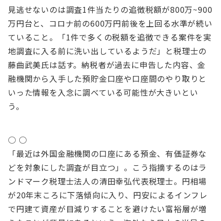
見逃せないのは調査1件当たりの追徴税額が800万~900
万円台と、コロナ前の600万円前後を上回る水準が続い
ていること。「1件で多くの税額を追徴できる案件を実
地調査に入る前に洗い出しているようだ」と税理士の
藤曲武美氏は話す。納税者が過去に申告した内容、金
融機関から入手した預貯金口座や口座間のやり取りと
いった情報を入念に調べている可能性が大きいとい
う。
○ ○
「最近は外国金融機関の口座にある預金、有価証券な
どを対象にした調査が目立つ」。こう指摘するのはラ
ンドマーク税理士法人の清田幸弘代表税理士。円相場
が20年末ころに下落傾向に入り、円安によるインフレ
で円建て資産が目減りすることを避けたい富裕層が増