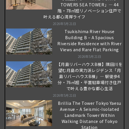
TOWERS SEA TOWER」― 44
階・78㎡超リノベーション住戸で
叶える都心湾岸ライフ
2026年5月21日
Tsukishima River House
Building B – A Spacious
Riverside Residence with River
Views and Rare Flat Parking
2026年5月21日
【月島リバーハウスB棟】隅田川を
望む月島の実力派レジデンス「月
島リバーハウスB棟」― 駅徒歩4
分・76㎡超・平置駐車場付き住戸
で叶える豊かな都心生活
2026年5月21日
Brillia The Tower Tokyo Yaesu
Avenue – A Seismic-Isolated
Landmark Tower Within
Walking Distance of Tokyo
Station