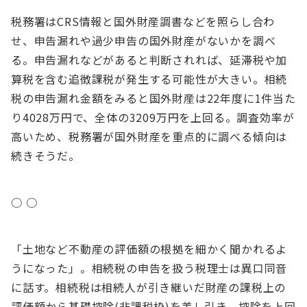
税務署はCRS情報と国外財産調書などを照らし合わ
せ、申告漏れや過少申告の国外財産がないかを調べ
る。申告漏れなどがあると判断されれば、延滞税や加
算税を含む追徴課税が発生する可能性が大きい。相続
税の申告漏れ金額をみると国外財産は22年度に1件当た
り4028万円で、全体の3209万円を上回る。調査効率が
高いため、税務署が国外財産を重点的に調べる傾向は
続きそうだ。
○ ○
「土地など不動産の評価額の根拠を細かく聞かれるよ
うになった」。相続税の申告を扱う税理士は異口同音
に話す。相続税は相続人が引き継いだ財産の課税上の
評価額から基礎控除(非課税枠)を差し引き、控除を上回