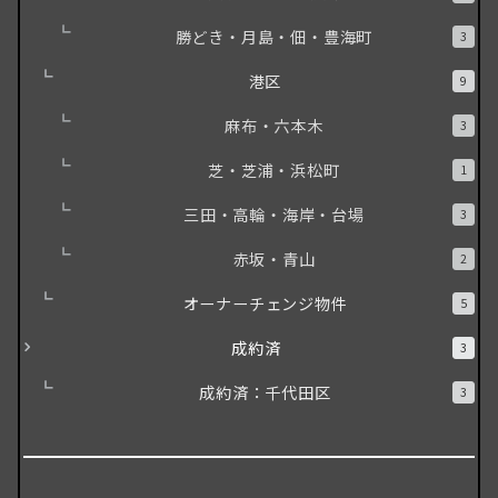
勝どき・月島・佃・豊海町
3
港区
9
麻布・六本木
3
芝・芝浦・浜松町
1
三田・高輪・海岸・台場
3
赤坂・青山
2
オーナーチェンジ物件
5
成約済
3
成約済：千代田区
3