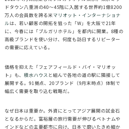
ドタウン⼋重洲の40〜45階に⼊居する世界約1億8200
万⼈の会員数を誇る⽶
マリオット・インターナショナ
ル
は、若い顧客の開拓を狙った「W」を⼤阪で21年
に、今春には「ブルガリホテル」を都内に開業。8種の
⾼級ブランドを使い分け、何度も訪⽇するリピーター
の需要に応えている。
価格を抑えた「フェアフィールド・バイ・マリオッ
ト」も、
積⽔ハウス
と組んで各地の道の駅に隣接して
展開する。91拠点、20ブランド（9⽉末時点）体制で
幅広く需要を取り込む戦略だ。
なぜ⽇本は重要か。外資にとってアジア展開の試⾦⽯
となるからだ。富裕層の旅⾏需要が伸びるベトナムや
インドなどの主要都市に向け、⽇本で磨いたきめ細か