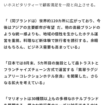
いホスピタリティーで顧客満⾜を⼀段と向上させる。
「（同ブランドは）世界約120カ所に広がっており、今
後はアジアの主要都市が有望 だ。他の⾼級ブランドの
ような統⼀感よりも、地域の個性を⽣かしたホテル運
営を重視。料理など新体験で旅⾏者を誘引する。余暇
はもちろん、ビジネス需要も⾼まっている」
「⽇本では8⽉末、5カ所⽬の施設として森トラストと
フランチャイズチェーン⽅式で運営する『紫翠ラグジ
ュアリーコレクションホテル奈良』を開業した。さら
なる拡⼤を考えている」
「マリオットは30種類以上もの多様なホテルブランド