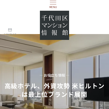
MENU
CONTACT
— お役立ち情報 —
⾼級ホテル、外資攻勢 ⽶ヒルトン
は最上位ブランド展開