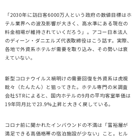
「2030年に訪⽇客6000万⼈という政府の数値⽬標はホ
テル業界への波及影響が⼤きく、⾼⽔準にある現在の
料⾦相場が維持されていくだろう」。アコー⽇本法⼈
のディーン・ダニエルズ代表取締役はこう話す。実際、
各地で外資系ホテルが需要を取り込み、その勢いは衰
えていない。
新型コロナウイルス禍明けの需要回復を外資系は⻁視
眈々（たんたん）と狙ってきた。ホテル専⾨の⽶調査
会社STRによると、国内ホテルの9⽉の平均客室単価は
19年同⽉⽐で23.9%上昇と⼤きく戻している。
コロナ前に聞かれたインバウンドの不満は「富裕層が
満⾜できる⾼価格帯の宿泊施設が少ない」こと。ヒル