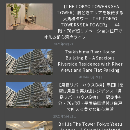
【THE TOKYO TOWERS SEA
TOWER】勝どきエリアを象徴する
大規模タワー「THE TOKYO
TOWERS SEA TOWER」― 44
階・78㎡超リノベーション住戸で
叶える都心湾岸ライフ
2026年5月21日
Tsukishima River House
Building B – A Spacious
Riverside Residence with River
Views and Rare Flat Parking
2026年5月21日
【月島リバーハウスB棟】隅田川を
望む月島の実力派レジデンス「月
島リバーハウスB棟」― 駅徒歩4
分・76㎡超・平置駐車場付き住戸
で叶える豊かな都心生活
2026年5月21日
Brillia The Tower Tokyo Yaesu
Avenue – A Seismic-Isolated