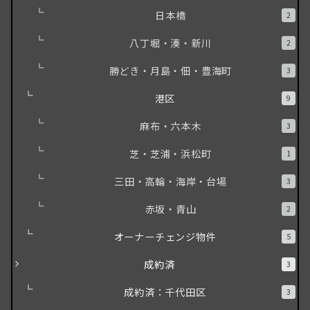
日本橋
2
八丁堀・湊・新川
2
勝どき・月島・佃・豊海町
3
港区
9
麻布・六本木
3
芝・芝浦・浜松町
1
三田・高輪・海岸・台場
3
赤坂・青山
2
オーナーチェンジ物件
5
成約済
3
成約済：千代田区
3