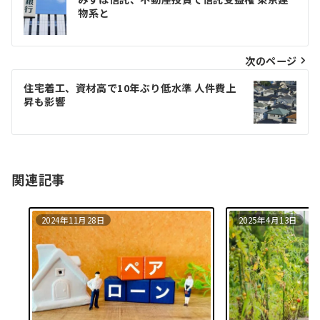
稿
物系と
ナ
ビ
次のページ
ゲ
住宅着⼯、資材⾼で10年ぶり低⽔準 ⼈件費上
昇も影響
ー
シ
ョ
関連記事
ン
2024年11月28日
2025年4月13日