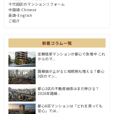
千代田区のマンションリフォーム
中国語-Chinese
英語-English
ご紹介
新着コラム一覧
定期借家マンションが都心で急増中 これ
からのマ...
路線価が上がると相続税も増える？都心
3区のマン...
都心3区の不動産価値はまだ伸びる？
2026年路線...
都心6区マンションは「どれを買っても
安心」では...