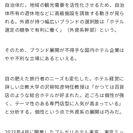
⾃治体だ。地域の観光需要を活性化させるため、⾃治
体所有の遊休地などに⾼級施設を誘致する動きが⾒ら
れる。外資が持つ幅広いブランドの選択肢は「ホテル
選定の競争で有利に働く」（外資系幹部）という。
そのため、ブランド展開が不得⼿な国内ホテル企業は
やや不利な⽴場にあるといえる。
⽬の肥えた旅⾏者のニーズも変化した。ホテル経営に
詳しい⽴教⼤学の沢柳知彦特任教授は「かつては百貨
店のような総合ホテルが好まれた。近ごろは個性が強
く、テーマ性のある専⾨店型に⼈気が⾼まっている」
と分析する。個性という点で外資系の展開は巧みだ。
2023年4⽉に開業したブルガリホテル東京。東京ミッ