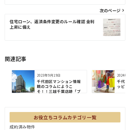
ナ
ビ
次のページ
ゲ
住宅ローン、返済条件変更のルール確認 金利
上昇に備え
ー
シ
ョ
関連記事
ン
2023年9月19日
2024年
千代田区マンション情報
千代田
館のコラムにようこ
ッピン
そ！！三越千葉店跡「ブ
リリアタワ...
お役立ちコラムカテゴリ一覧
成約済み物件