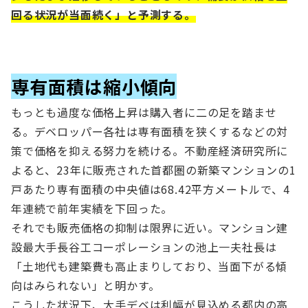
回る状況が当面続く」と予測する。
専有面積は縮小傾向
もっとも過度な価格上昇は購入者に二の足を踏ませ
る。デベロッパー各社は専有面積を狭くするなどの対
策で価格を抑える努力を続ける。不動産経済研究所に
よると、23年に販売された首都圏の新築マンションの1
戸あたり専有面積の中央値は68.42平方メートルで、4
年連続で前年実績を下回った。
それでも販売価格の抑制は限界に近い。マンション建
設最大手長谷工コーポレーションの池上一夫社長は
「土地代も建築費も高止まりしており、当面下がる傾
向はみられない」と明かす。
こうした状況下、大手デベは利幅が見込める都内の高