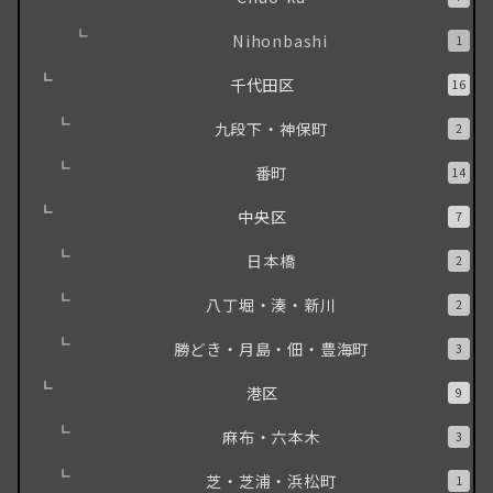
Nihonbashi
1
千代田区
16
九段下・神保町
2
番町
14
中央区
7
日本橋
2
八丁堀・湊・新川
2
勝どき・月島・佃・豊海町
3
港区
9
麻布・六本木
3
芝・芝浦・浜松町
1