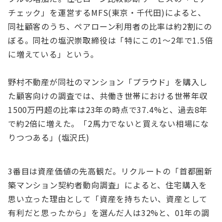
チェック」を運営するMFS(東京・千代田)によると、
同社顧客のうち、ペアローン利用者の比率は約2割にの
ぼる。同社の塩沢崇取締役は「特にこの1〜2年で1.5倍
に増えている」という。
野村不動産が同社のマンション「プラウド」を購入し
た顧客向けの調査では、共働き世帯における世帯年収
1500万円超の比率は23年の時点で37.4%と、過去8年
で約2倍に増えた。「2馬力でないと買えない相場にな
りつつある」(塩沢氏)
3番目は資産価値の先高観だ。リクルートの「首都圏新
築マンション契約者動向調査」によると、住宅購入を
思い立った理由として「資産を持ちたい、資産として
有利だと思ったから」を選んだ人は32%と、01年の調