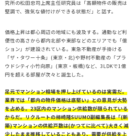
究所の松田忠司上席主任研究員は「高額物件の販売は
堅調で、強気な値付けができる状態だ」と話す。
価格上昇は都心周辺の地域にも波及する。通勤など利
便性の高さから都内北部や東部などのエリアでも「億
ション」が建設されている。東急不動産が手掛ける
「ザ・タワー十条」(東京・北)や野村不動産の「プラ
ウドシティ小竹向原」(東京・板橋)など、3LDKで1億
円を超える部屋が次々と誕生した。
足元でマンション相場を押し上げているのは実需だ。
業界では「都内の物件価格は底堅い」との意見が大勢
を占める。23区内のマンション供給数が限られている
からだ。リクルートの柿崎隆SUUMO副編集長は「(新
築)マンションの供給戸数は(かつてに比べて)大きく減
少したまま推移していることもあり、需要が供給を上