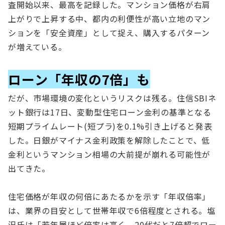
査開始以来、最高を記録した。マンション価格が右肩
上がりで上昇する中、都内の利便性が高い立地のマン
ションを「安全資産」として捉え、購入するパターン
が増えている。
ローン「年収の7倍」も
だが、市場環境の変化というリスクは残る。住信SBIネ
ット銀行は17日、変動型住宅ローン金利の基準となる
短期プライムレート(短プラ)を0.1%引き上げると発表
した。日銀がマイナス金利政策を解除したことで、低
金利というマンション相場の大前提が崩れる可能性が
出てきた。
住宅価格が年収の何倍にあたるかを示す「年収倍率」
は、業界の目安として世帯年収で6倍程度とされる。塩
沢氏は「若年層ほど倍率は高く、20代だと7倍超でロー