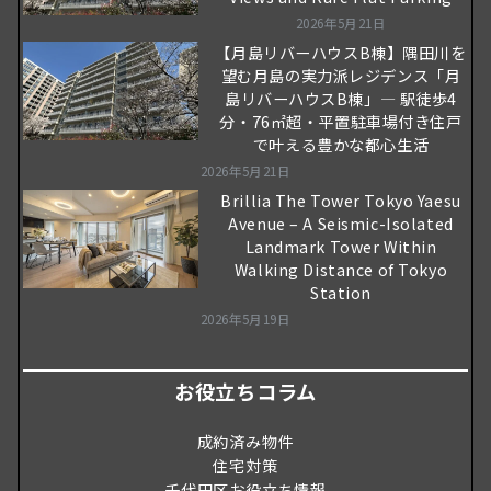
2026年5月21日
【月島リバーハウスB棟】隅田川を
望む月島の実力派レジデンス「月
島リバーハウスB棟」― 駅徒歩4
分・76㎡超・平置駐車場付き住戸
で叶える豊かな都心生活
2026年5月21日
Brillia The Tower Tokyo Yaesu
Avenue – A Seismic-Isolated
Landmark Tower Within
Walking Distance of Tokyo
Station
2026年5月19日
お役立ちコラム
成約済み物件
住宅対策
千代田区お役立ち情報