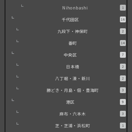
Nihonbashi
1
千代田区
16
九段下・神保町
2
番町
14
中央区
7
日本橋
2
八丁堀・湊・新川
2
勝どき・月島・佃・豊海町
3
港区
9
麻布・六本木
3
芝・芝浦・浜松町
1