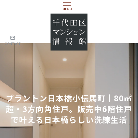
MENU
CONTACT
ブラントン日本橋小伝馬町｜80㎡
超・3方向角住戸。販売中6階住戸
で叶える日本橋らしい洗練生活