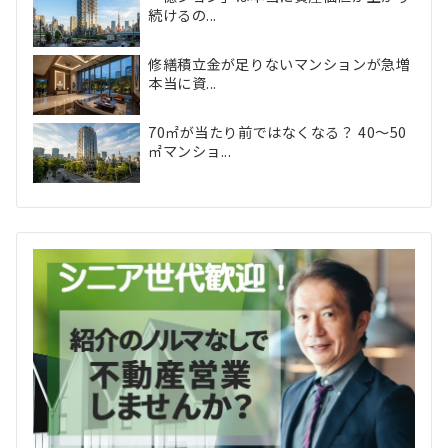
続けるの...
修繕積立金が足りないマンションが急増
本当に資...
70㎡が当たり前ではなくなる？ 40〜50
㎡マンショ...